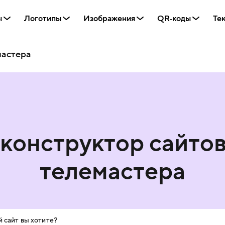
ы
Логотипы
Изображения
QR‑коды
Те
мастера
конструктор сайто
телемастера
 сайт вы хотите?