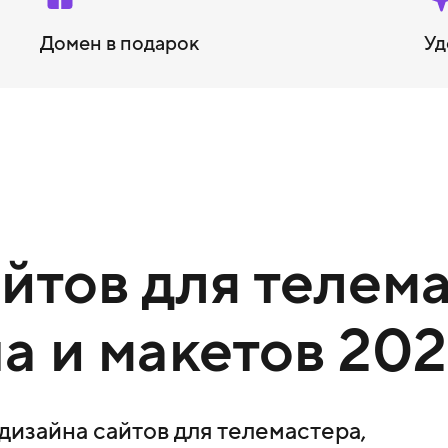
Домен в подарок
Уд
тов для телема
а и макетов 202
изайна сайтов для телемастера,