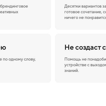
а брендинговое
Десятки вариантов з
реативных
готовое сочетание, с
ничего не понравитс
ею
Не создаст 
 по одному слову,
Помощь не понадоби
устройстве с выходом
знаний.