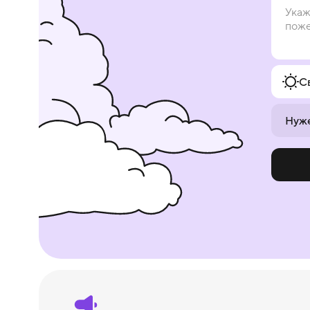
С
Нуже