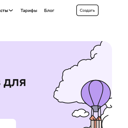
ксты
Тарифы
Блог
Создать
в
для