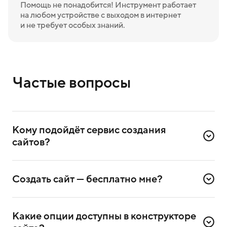
Помощь не понадобится! Инструмент работает
на любом устройстве с выходом в интернет
и не требует особых знаний.
Частые вопросы
Кому подойдёт сервис создания 
сайтов?
Сервис создаёт лендинги — одностраничные сайты.
Они подходят предпринимателям, которые хотят
Создать сайт — бесплатно мне?
рассказать о себе или своём бизнесе. Вот самые
распространённые форматы:
Да, сгенерировать 1 сайт можно бесплатно. Если
результат не устроит сразу, можно попробовать ещё —
Какие опции доступны в конструкторе 
1. Сайт для личного бренда. Пример: продвижение
до тех пор, пока не получите нужный результат.
эксперта-психолога.