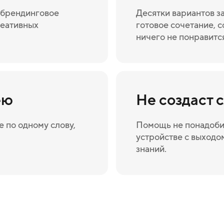
а брендинговое
Десятки вариантов з
реативных
готовое сочетание, с
ничего не понравитс
ею
Не создаст 
 по одному слову,
Помощь не понадоби
устройстве с выходом
знаний.