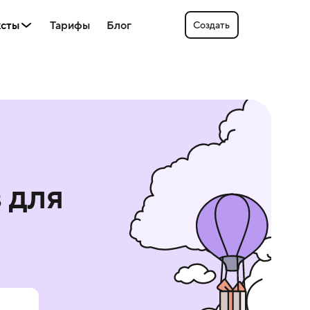
ксты
Тарифы
Блог
Создать
в
для