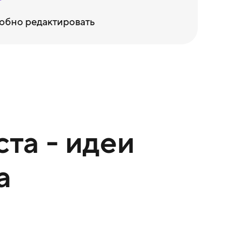
обно редактировать
та - идеи
а