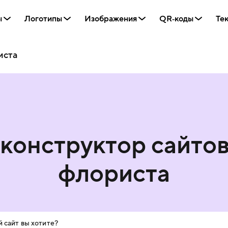
ы
Логотипы
Изображения
QR‑коды
Те
иста
конструктор сайто
флориста
 сайт вы хотите?