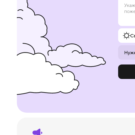
С
Нуже