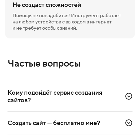
Не создаст сложностей
Помощь не понадобится! Инструмент работает
на любом устройстве с выходом в интернет
и не требует особых знаний.
Частые вопросы
Кому подойдёт сервис создания 
сайтов?
Сервис создаёт лендинги — одностраничные сайты.
Они подходят предпринимателям, которые хотят
Создать сайт — бесплатно мне?
рассказать о себе или своём бизнесе. Вот самые
распространённые форматы:
Да, сгенерировать 1 сайт можно бесплатно. Если