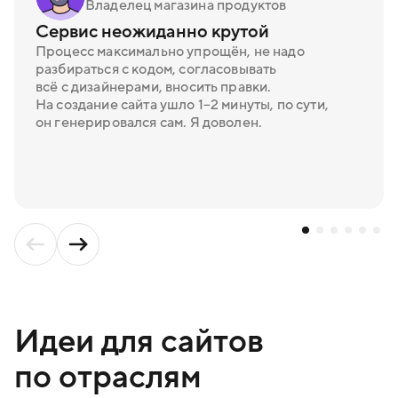
Владелец магазина продуктов
Сервис неожиданно крутой
- контакты.
Процесс максимально упрощён, не надо
В промпте важно точное и ёмкое описание — ИИ
разбираться с кодом, согласовывать
должен чётко понимать задачу. В сервисе даётся одна
всё с дизайнерами, вносить правки.
бесплатная генерация, но в любой момент можно
На создание сайта ушло 1–2 минуты, по сути,
купить дополнительные.
он генерировался сам. Я доволен.
Идеи для сайтов
по отраслям