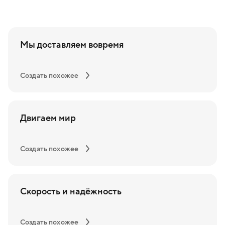
Мы доставляем вовремя
Создать похожее
Двигаем мир
Создать похожее
Скорость и надёжность
Создать похожее