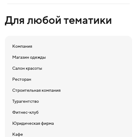
Нейросеть анализирует успешные примеры в
логистике и транспортной сфере, чтобы предложить
Для любой тематики
сильные и тематические формулировки.
Компания
Магазин одежды
Салон красоты
Ресторан
Строительная компания
Турагентство
Фитнес-клуб
Юридическая фирма
Кафе