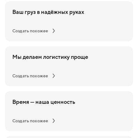
Ваш груз в надёжных руках
Создать похожее
Мы делаем логистику проще
Создать похожее
Время — наша ценность
Создать похожее