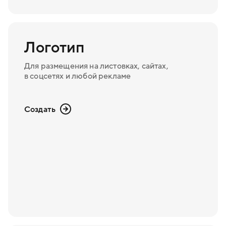
Логотип
Для размещения на листовках, сайтах,
в соцсетях и любой рекламе
Создать