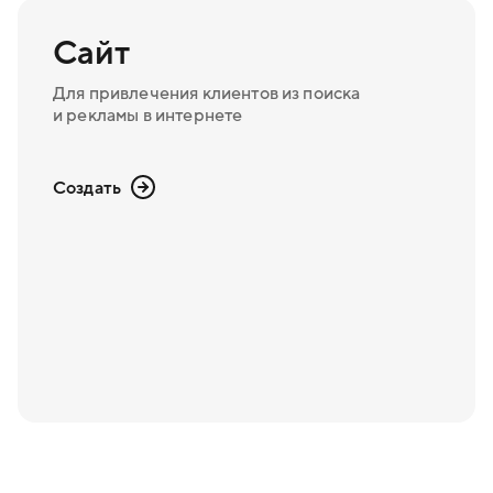
Сайт
Для привлечения клиентов из поиска
и рекламы в интернете
Создать