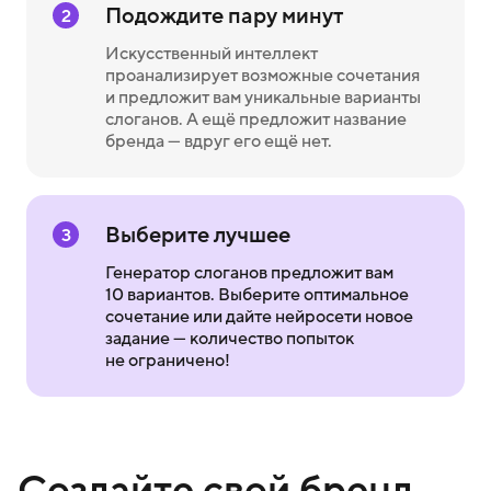
Подождите пару минут
2
Искусственный интеллект
проанализирует возможные сочетания
и предложит вам уникальные варианты
слоганов. А ещё предложит название
бренда — вдруг его ещё нет.
Выберите лучшее
3
Генератор слоганов предложит вам
10 вариантов. Выберите оптимальное
сочетание или дайте нейросети новое
задание — количество попыток
не ограничено!
Создайте свой бренд