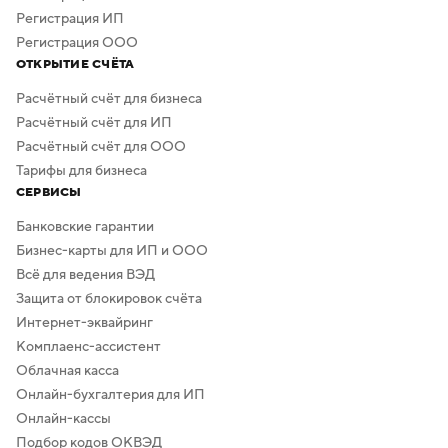
Регистрация ИП
Регистрация ООО
ОТКРЫТИЕ СЧЁТА
Расчётный счёт для бизнеса
Расчётный счёт для ИП
Расчётный счёт для ООО
Тарифы для бизнеса
СЕРВИСЫ
Банковские гарантии
Бизнес-карты для ИП и ООО
Всё для ведения ВЭД
Защита от блокировок счёта
Интернет-эквайринг
Комплаенс-ассистент
Облачная касса
Онлайн-бухгалтерия для ИП
Онлайн-кассы
Подбор кодов ОКВЭД