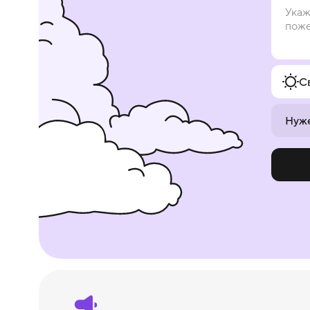
С
Нуже