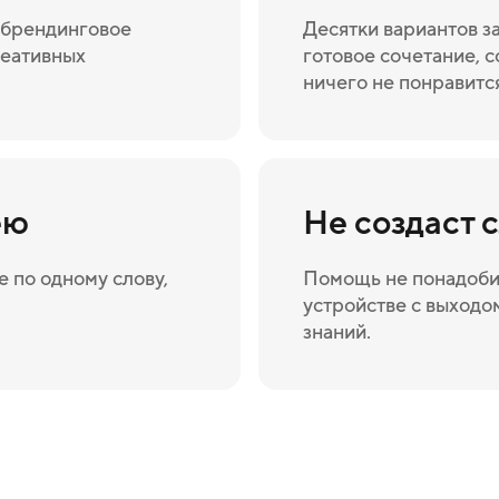
а брендинговое
Десятки вариантов з
реативных
готовое сочетание, с
ничего не понравитс
ею
Не создаст 
 по одному слову,
Помощь не понадоби
устройстве с выходом
знаний.