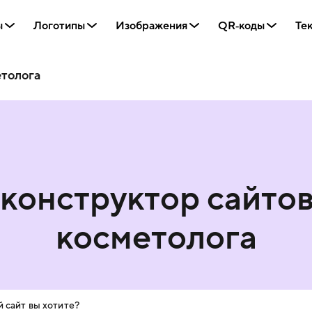
ы
Логотипы
Изображения
QR‑коды
Те
етолога
конструктор сайто
косметолога
 сайт вы хотите?