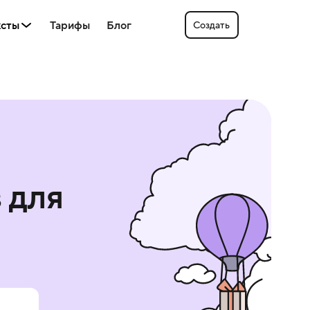
ксты
Тарифы
Блог
Создать
в
для