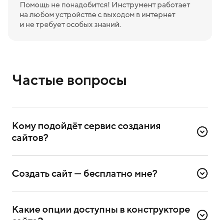
Помощь не понадобится! Инструмент работает
на любом устройстве с выходом в интернет
и не требует особых знаний.
Частые вопросы
Кому подойдёт сервис создания 
сайтов?
Сервис создаёт лендинги — одностраничные сайты.
Они подходят предпринимателям, которые хотят
Создать сайт — бесплатно мне?
рассказать о себе или своём бизнесе. Вот самые
распространённые форматы:
Да, сгенерировать 1 сайт можно бесплатно. Если
результат не устроит сразу, можно попробовать ещё —
Какие опции доступны в конструкторе 
1. Сайт для личного бренда. Пример: продвижение
до тех пор, пока не получите нужный результат.
эксперта-психолога.