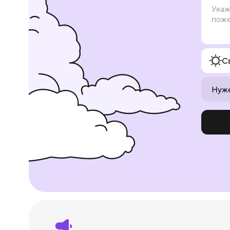
С
Нуже