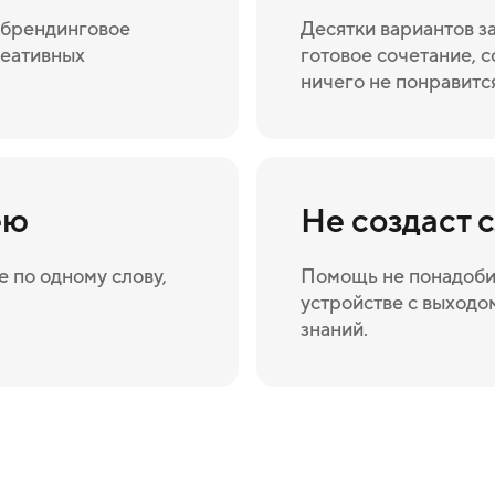
а брендинговое
Десятки вариантов з
реативных
готовое сочетание, с
ничего не понравитс
ею
Не создаст 
 по одному слову,
Помощь не понадоби
устройстве с выходом
знаний.