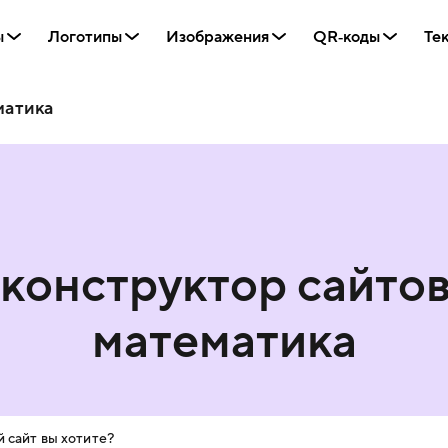
ы
Логотипы
Изображения
QR‑коды
Те
матика
конструктор сайто
математика
 сайт вы хотите?