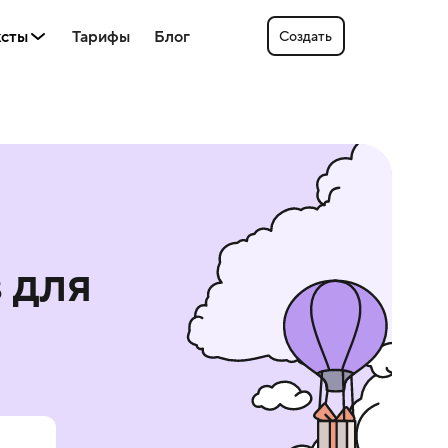
ксты
Тарифы
Блог
Создать
в
для