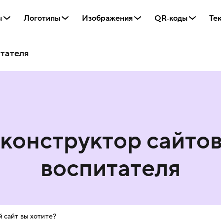
ы
Логотипы
Изображения
QR‑коды
Те
итателя
конструктор сайто
воспитателя
 сайт вы хотите?