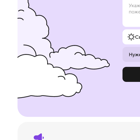
С
Нуже