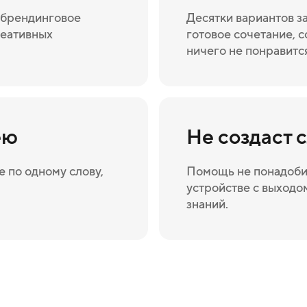
а брендинговое
Десятки вариантов з
реативных
готовое сочетание, с
ничего не понравитс
ею
Не создаст 
 по одному слову,
Помощь не понадоби
устройстве с выходом
знаний.