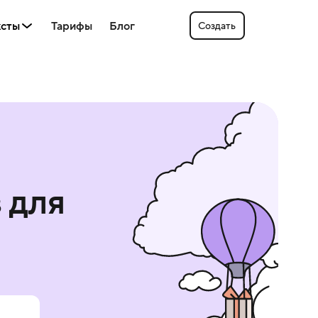
ксты
Тарифы
Блог
Создать
в
для