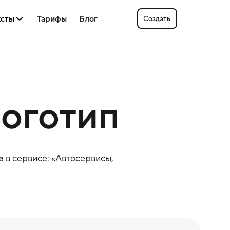
ксты
Тарифы
Блог
Создать
логотип
 в сервисе: «
Автосервисы
,