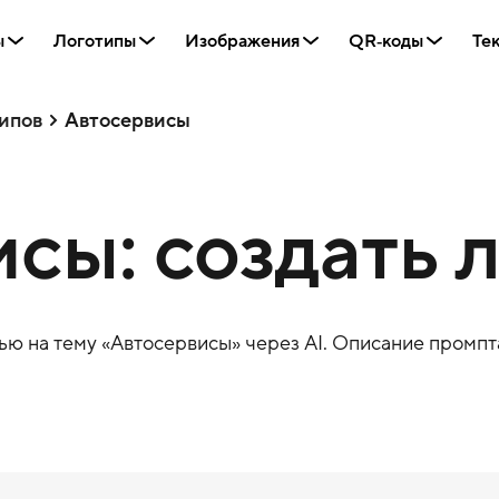
ы
Логотипы
Изображения
QR‑коды
Те
ипов
Автосервисы
сы: создать 
ю на тему «
Автосервисы
» через AI. Описание промпта