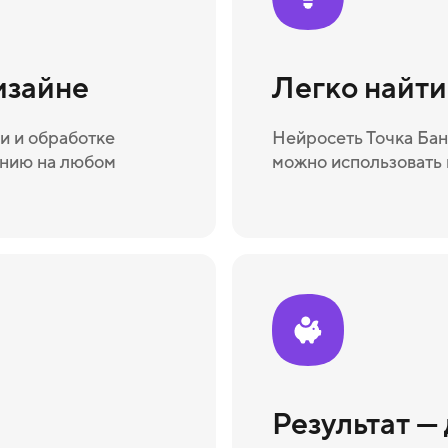
изайне
Легко найт
и и обработке
Нейросеть Точка Бан
ению на любом
можно использовать 
Результат —