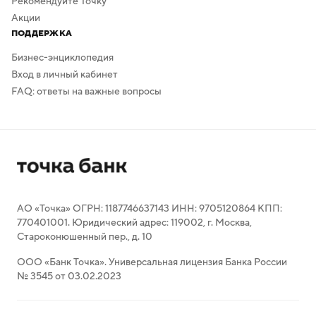
Рекомендуйте Точку
Акции
ПОДДЕРЖКА
Бизнес-энциклопедия
Вход в личный кабинет
FAQ: ответы на важные вопросы
АО «Точка» ОГРН: 1187746637143 ИНН: 9705120864 КПП:
770401001. Юридический адрес: 119002, г. Москва,
Староконюшенный пер., д. 10
ООО «Банк Точка». Универсальная лицензия Банка России
№ 3545 от 03.02.2023