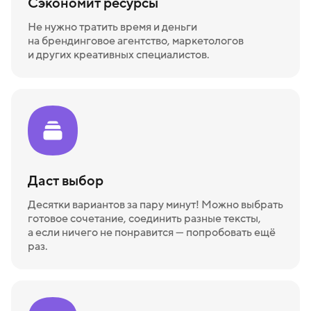
Сэкономит ресурсы
Не нужно тратить время и деньги
на брендинговое агентство, маркетологов
и других креативных специалистов.
Даст выбор
Десятки вариантов за пару минут! Можно выбрать
готовое сочетание, соединить разные тексты,
а если ничего не понравится — попробовать ещё
раз.