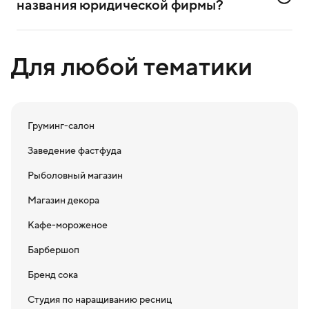
названия юридической фирмы?
ниши.
Ошибки включают сложные конструкции, слишком
общие фразы и копирование брендов.
Для любой тематики
Сфокусируйтесь на ясности, узнаваемом образе и
уместности для вашей ниши.
Груминг-салон
Заведение фастфуда
Рыболовный магазин
Магазин декора
Кафе-мороженое
Барбершоп
Бренд сока
Студия по наращиванию ресниц