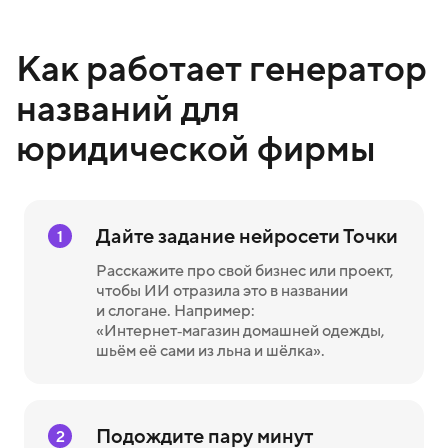
Как работает генератор
названий для
юридической фирмы
Дайте задание нейросети Точки
1
Расскажите про свой бизнес или проект,
чтобы ИИ отразила это в названии
и слогане. Например:
«Интернет‑магазин домашней одежды,
шьём её сами из льна и шёлка».
Подождите пару минут
2