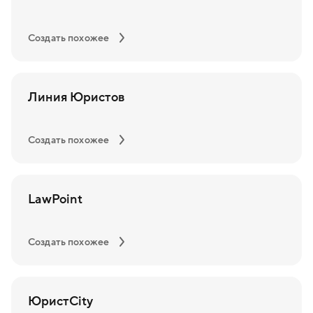
Создать похожее
Линия Юристов
Создать похожее
LawPoint
Создать похожее
ЮристCity