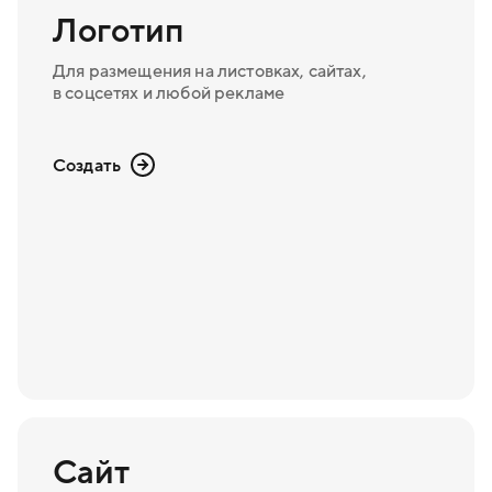
Логотип
Для размещения на листовках, сайтах,
в соцсетях и любой рекламе
Создать
Сайт