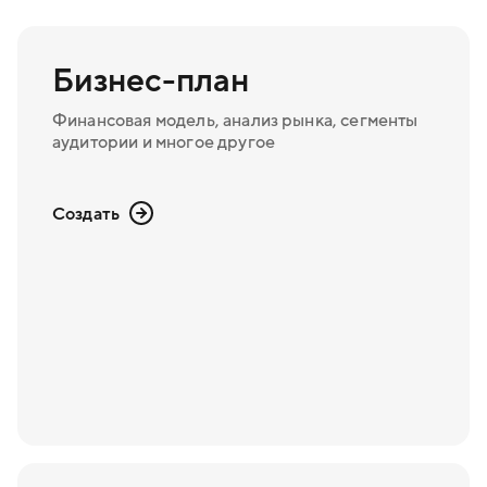
Бизнес-план
Финансовая модель, анализ рынка, сегменты
аудитории и многое другое
Создать