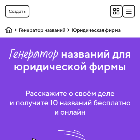
Создать
Генератор названий
Юридическая фирма
Генератор
названий
для
юридической фирмы
Расскажите о своём деле
и получите 10 названий бесплатно
и онлайн