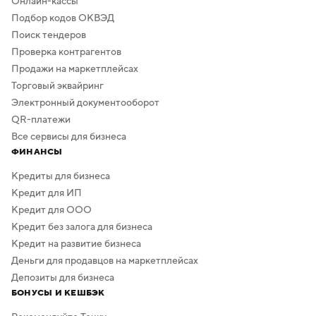
Онлайн-кассы
Подбор кодов ОКВЭД
Поиск тендеров
Проверка контрагентов
Продажи на маркетплейсах
Торговый эквайринг
Электронный документооборот
QR-платежи
Все сервисы для бизнеса
ФИНАНСЫ
Кредиты для бизнеса
Кредит для ИП
Кредит для ООО
Кредит без залога для бизнеса
Кредит на развитие бизнеса
Деньги для продавцов на маркетплейсах
Депозиты для бизнеса
БОНУСЫ И КЕШБЭК