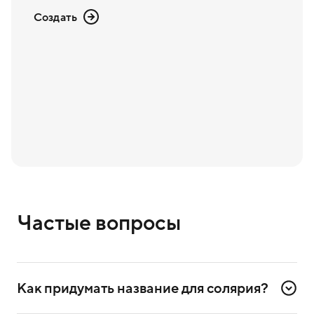
Создать
Частые вопросы
Как придумать название для солярия?