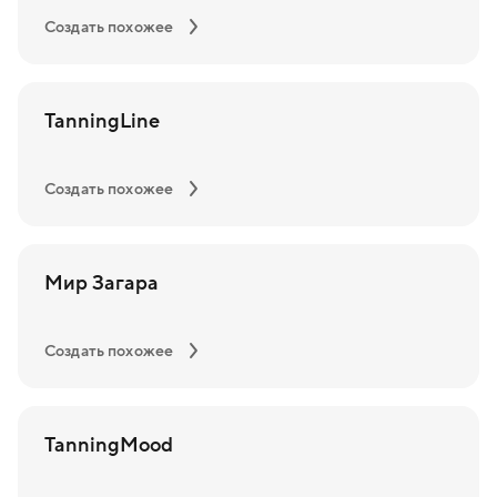
Создать похожее
TanningLine
Создать похожее
Мир Загара
Создать похожее
TanningMood