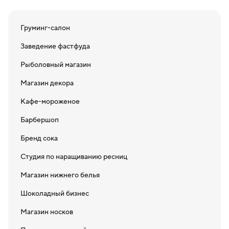
Груминг-салон
Заведение фастфуда
Рыболовный магазин
Магазин декора
Кафе-мороженое
Барбершоп
Бренд сока
Студия по наращиванию ресниц
Магазин нижнего белья
Шоколадный бизнес
Магазин носков