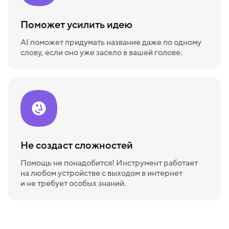
Поможет усилить идею
AI поможет придумать название даже по одному
слову, если оно уже засело в вашей голове.
Не создаст сложностей
Помощь не понадобится! Инструмент работает
на любом устройстве с выходом в интернет
и не требует особых знаний.