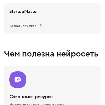
StartupMaster
Создать похожее
Чем полезна нейросеть
Сэкономит ресурсы
Не нужно тратить время и деньги