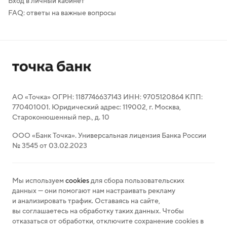
Вход в личный кабинет
FAQ: ответы на важные вопросы
АО «Точка» ОГРН: 1187746637143 ИНН: 9705120864 КПП:
770401001. Юридический адрес: 119002, г. Москва,
Староконюшенный пер., д. 10
ООО «Банк Точка». Универсальная лицензия Банка России
№ 3545 от 03.02.2023
Мы используем
cookies
для сбора пользовательских
данных — они помогают нам настраивать рекламу
и анализировать трафик. Оставаясь на сайте,
вы соглашаетесь на обработку таких данных. Чтобы
отказаться от обработки, отключите сохранение cookies в