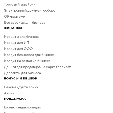
Торговый эквайринг
Электронный документооборот
QR-платежи
Все сервисы для бизнеса
ФИНАНСЫ
Кредиты для бизнеса
Кредит для ИП
Кредит для ООО
Кредит без залога для бизнеса
Кредит на развитие бизнеса
Деньги для продавцов на маркетплейсах
Депозиты для бизнеса
БОНУСЫ И КЕШБЭК
Рекомендуйте Точку
Акции
ПОДДЕРЖКА
Бизнес-энциклопедия