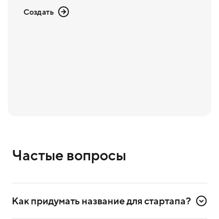
Создать
Частые вопросы
Как придумать название для стартапа?