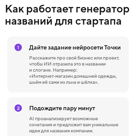
Как работает генератор
названий для стартапа
Дайте задание нейросети Точки
1
Расскажите про свой бизнес или проект,
чтобы ИИ отразила это в названии
и слогане. Например:
«Интернет‑магазин домашней одежды,
шьём её сами из льна и шёлка».
Подождите пару минут
2
AI проанализирует возможные
сочетания и предложит вам уникальные
идеи для названия компании.