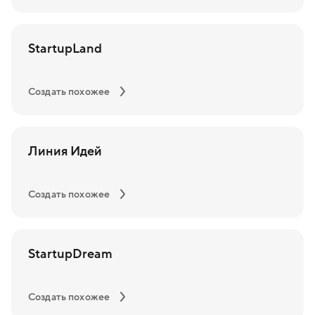
StartupLand
Создать похожее
Линия Идей
Создать похожее
StartupDream
Создать похожее