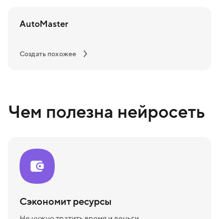
AutoMaster
Создать похожее
Чем полезна нейросеть
Сэкономит ресурсы
Не нужно тратить время и деньги