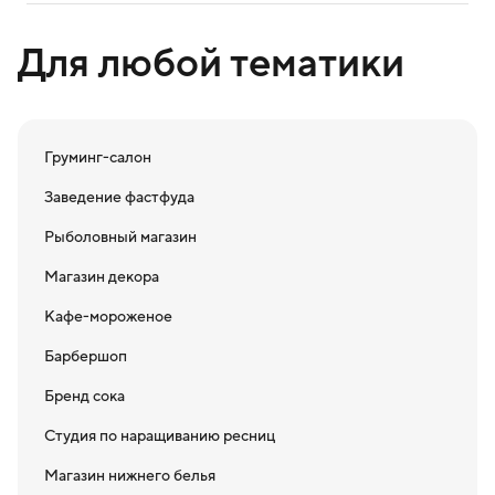
Ошибки включают сложные слова и отсутствие
четкой связи с автомобилями. Сфокусируйтесь на
Для любой тематики
ясности, узнаваемом образе и уместности для вашей
ниши.
Груминг-салон
Заведение фастфуда
Рыболовный магазин
Магазин декора
Кафе-мороженое
Барбершоп
Бренд сока
Студия по наращиванию ресниц
Магазин нижнего белья