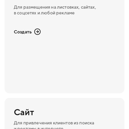
Для размещения на листовках, сайтах,
в соцсетях и любой рекламе
Создать
Сайт
Для привлечения клиентов из поиска
и рекламы в интернете