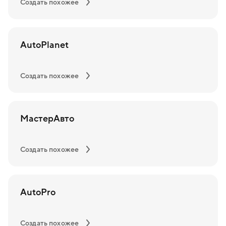
Создать похожее
AutoPlanet
Создать похожее
МастерАвто
Создать похожее
AutoPro
Создать похожее