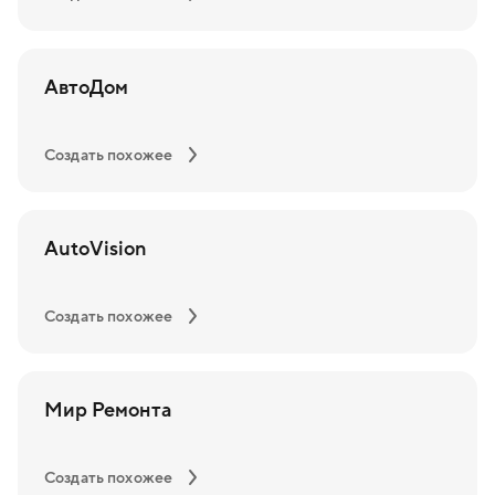
АвтоДом
Создать похожее
AutoVision
Создать похожее
Мир Ремонта
Создать похожее