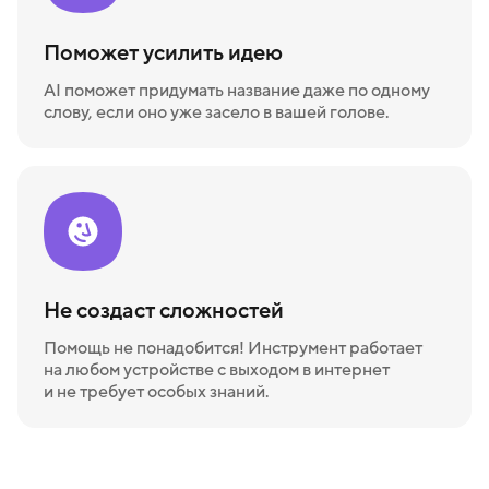
Поможет усилить идею
AI поможет придумать название даже по одному
слову, если оно уже засело в вашей голове.
Не создаст сложностей
Помощь не понадобится! Инструмент работает
на любом устройстве с выходом в интернет
и не требует особых знаний.