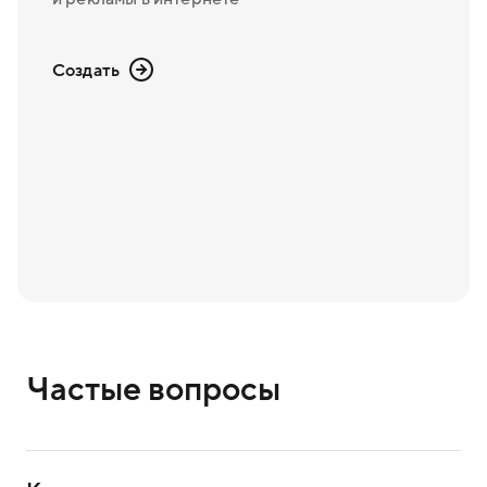
Создать
Частые вопросы