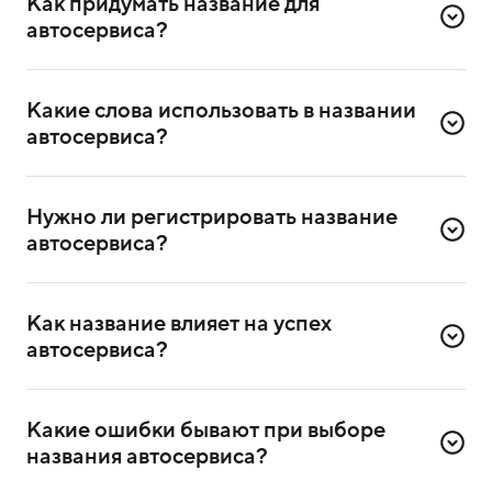
Как придумать название для 
автосервиса?
Оно должно отражать надежность, качество ремонта
и скорость обслуживания. Сфокусируйтесь на
Какие слова использовать в названии 
ясности, узнаваемом образе и уместности для вашей
автосервиса?
ниши.
Подойдут слова, связанные с ремонтом, техникой,
авто и безопасностью. Сфокусируйтесь на ясности,
Нужно ли регистрировать название 
узнаваемом образе и уместности для вашей ниши.
автосервиса?
Да, чтобы закрепить уникальность и предотвратить
копирование конкурентами. Сфокусируйтесь на
Как название влияет на успех 
ясности, узнаваемом образе и уместности для вашей
автосервиса?
ниши.
Узнаваемое название повышает доверие и формирует
репутацию среди автовладельцев. Сфокусируйтесь
Какие ошибки бывают при выборе 
на ясности, узнаваемом образе и уместности для
названия автосервиса?
вашей ниши.