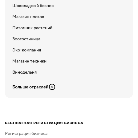
Шоколадный бизнес
Магазин носков
Питомник растений
Зоогостиница
Эко-компания
Магазин техники
Винодельня
Больше отраслей
БЕСПЛАТНАЯ РЕГИСТРАЦИЯ БИЗНЕСА
Регистрация бизнеса