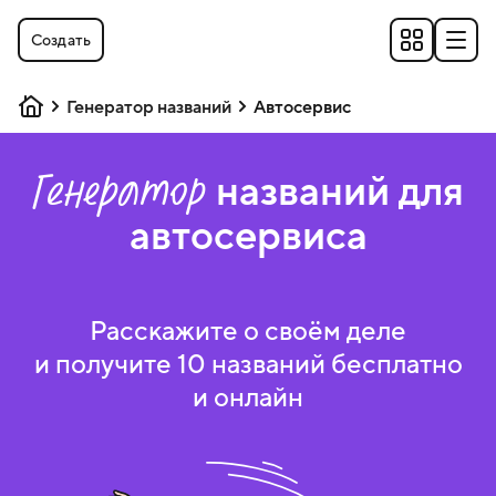
Создать
Генератор названий
Автосервис
Генератор
названий
для
автосервиса
Расскажите о своём деле
и получите 10 названий бесплатно
и онлайн