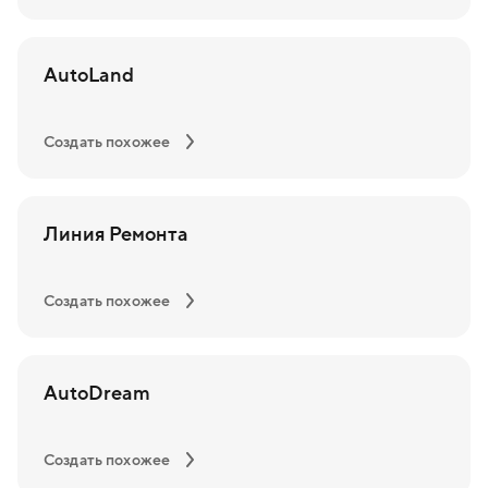
AutoLand
Создать похожее
Линия Ремонта
Создать похожее
AutoDream
Создать похожее