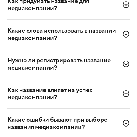
Как придумать название для 
медиакомпании?
Название медиакомпании должно отражать
креативность, актуальность и способность привлекать
Какие слова использовать в названии 
внимание аудитории. Оно должно быть ярким и
медиакомпании?
запоминающимся.
Подойдут слова, связанные с новостями, контентом,
коммуникациями, креативом и медиаиндустрией.
Нужно ли регистрировать название 
Сфокусируйтесь на ясности, узнаваемом образе и
медиакомпании?
уместности для вашей ниши.
Да, регистрация имени защитит ваш бренд и
обеспечит эксклюзивное право на использование
Как название влияет на успех 
названия. Сфокусируйтесь на ясности, узнаваемом
медиакомпании?
образе и уместности для вашей ниши.
Креативное название помогает выделиться на фоне
конкурентов и привлечь внимание клиентов.
Какие ошибки бывают при выборе 
Сфокусируйтесь на ясности, узнаваемом образе и
названия медиакомпании?
уместности для вашей ниши.