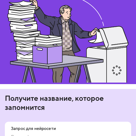
Получите название, которое
запомнится
Запрос для нейросети