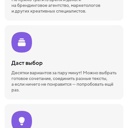
на брендинговое агентство, маркетологов
и других креативных специалистов.
Даст выбор
Десятки вариантов за пару минут! Можно выбрать
готовое сочетание, соединить разные тексты,
а если ничего не понравится — попробовать ещё
раз.