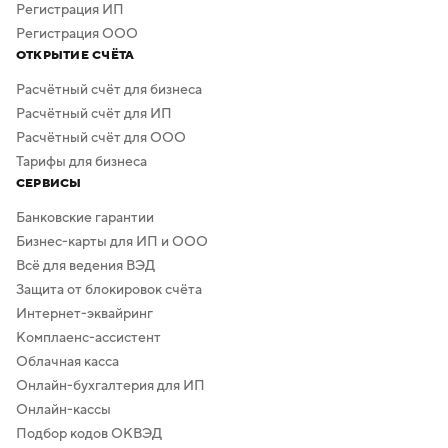
Регистрация ИП
Регистрация ООО
ОТКРЫТИЕ СЧЁТА
Расчётный счёт для бизнеса
Расчётный счёт для ИП
Расчётный счёт для ООО
Тарифы для бизнеса
СЕРВИСЫ
Банковские гарантии
Бизнес-карты для ИП и ООО
Всё для ведения ВЭД
Защита от блокировок счёта
Интернет-эквайринг
Комплаенс-ассистент
Облачная касса
Онлайн-бухгалтерия для ИП
Онлайн-кассы
Подбор кодов ОКВЭД