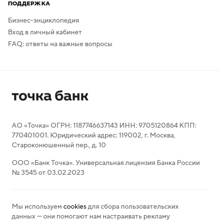
ПОДДЕРЖКА
Бизнес-энциклопедия
Вход в личный кабинет
FAQ: ответы на важные вопросы
АО «Точка» ОГРН: 1187746637143 ИНН: 9705120864 КПП:
770401001. Юридический адрес: 119002, г. Москва,
Староконюшенный пер., д. 10
ООО «Банк Точка». Универсальная лицензия Банка России
№ 3545 от 03.02.2023
Мы используем
cookies
для сбора пользовательских
данных — они помогают нам настраивать рекламу