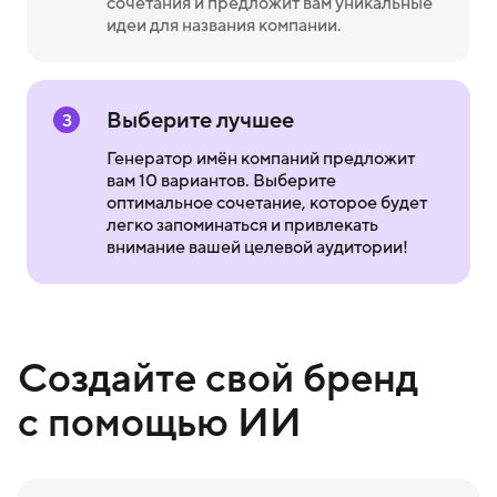
сочетания и предложит вам уникальные
идеи для названия компании.
Выберите лучшее
3
Генератор имён компаний предложит
вам 10 вариантов. Выберите
оптимальное сочетание, которое будет
легко запоминаться и привлекать
внимание вашей целевой аудитории!
Создайте свой бренд
с помощью ИИ