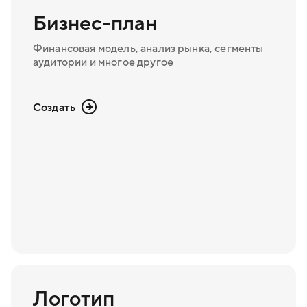
Бизнес-план
Финансовая модель, анализ рынка, сегменты
аудитории и многое другое
Создать
Логотип