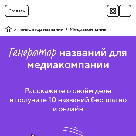
Создать
Генератор названий
Медиакомпания
Генератор
названий
для
медиакомпании
Расскажите о своём деле
и получите 10 названий бесплатно
и онлайн