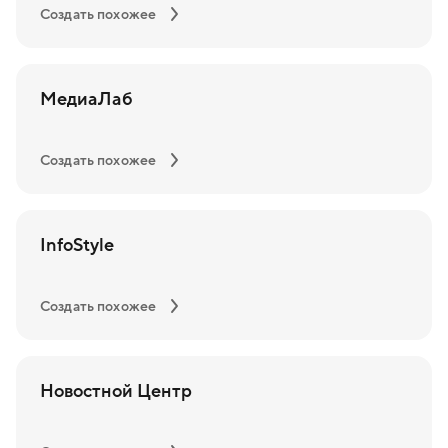
Создать похожее
МедиаЛаб
Создать похожее
InfoStyle
Создать похожее
Новостной Центр