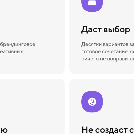
Даст выбор
а брендинговое
Десятки вариантов з
реативных
готовое сочетание, с
ничего не понравитс
ею
Не создаст 