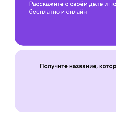
Расскажите о своём деле и п
бесплатно и онлайн
Получите название, кото