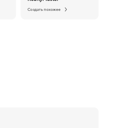
Создать похожее