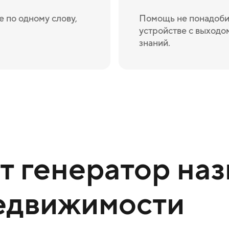
 по одному слову,
Помощь не понадоби
устройстве с выходом
знаний.
т генератор наз
недвижимости