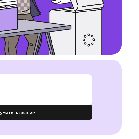
умать название