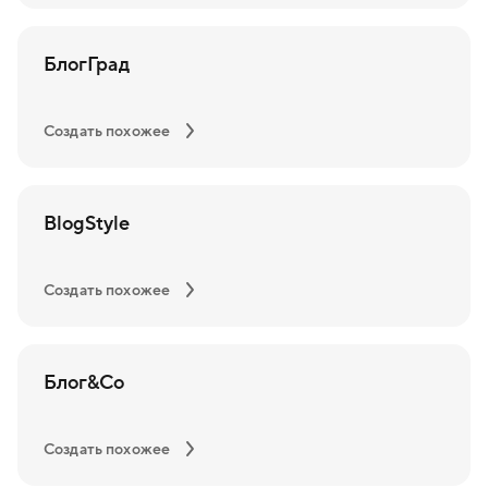
БлогГрад
Создать похожее
BlogStyle
Создать похожее
Блог&Co
Создать похожее