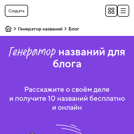
Создать
Генератор названий
Блог
Генератор
названий
для
блога
Расскажите о своём деле
и получите 10 названий бесплатно
и онлайн