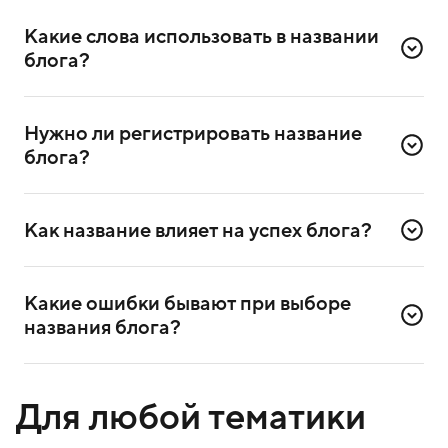
Оно должно отражать тематику, стиль автора и быть
легко запоминаемым. Сфокусируйтесь на ясности,
Какие слова использовать в названии 
узнаваемом образе и уместности для вашей ниши.
блога?
Подойдут слова, связанные с темой блога, эмоциями и
ценностями. Сфокусируйтесь на ясности, узнаваемом
Нужно ли регистрировать название 
образе и уместности для вашей ниши.
блога?
Да, особенно если планируется его монетизация и
развитие. Сфокусируйтесь на ясности, узнаваемом
Как название влияет на успех блога?
образе и уместности для вашей ниши.
Привлекательное название помогает выделиться и
привлечь читателей. Сфокусируйтесь на ясности,
Какие ошибки бывают при выборе 
узнаваемом образе и уместности для вашей ниши.
названия блога?
Ошибки включают сложные слова, слишком узкую
тематику и копирование чужих названий.
Для любой тематики
Сфокусируйтесь на ясности, узнаваемом образе и
уместности для вашей ниши.