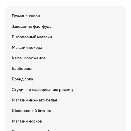
Груминг-салон
Заведение фастфуда
Рыболовный магазин
Магазин декора
Кафе-мороженое
Барбершоп
Бренд сока
Студия по наращиванию ресниц
Магазин нижнего белья
Шоколадный бизнес
Магазин носков