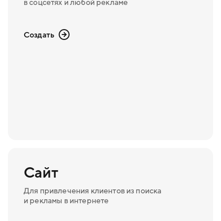
в соцсетях и любой рекламе
Создать
Сайт
Для привлечения клиентов из поиска
и рекламы в интернете