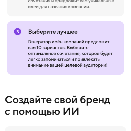
сочетания и предложит вам уникальные
идеи для названия компании.
Выберите лучшее
3
Генератор имён компаний предложит
вам 10 вариантов. Выберите
оптимальное сочетание, которое будет
легко запоминаться и привлекать
внимание вашей целевой аудитории!
Создайте свой бренд
с помощью ИИ