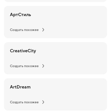
АртСтиль
Создать похожее
CreativeCity
Создать похожее
ArtDream
Создать похожее