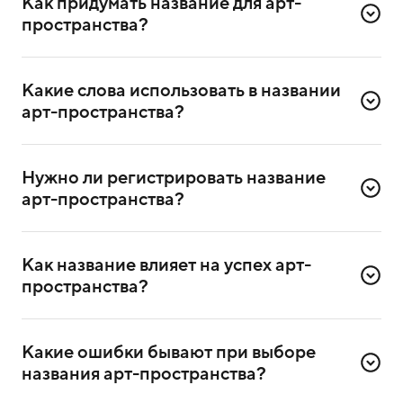
Как придумать название для арт-
пространства?
Название арт-пространства должно отражать
творческую атмосферу и вдохновлять посетителей.
Какие слова использовать в названии 
Сфокусируйтесь на ясности, узнаваемом образе и
арт-пространства?
уместности для вашей ниши.
Подойдут слова, связанные с искусством,
вдохновением, креативом и выставками.
Нужно ли регистрировать название 
Сфокусируйтесь на ясности, узнаваемом образе и
арт-пространства?
уместности для вашей ниши.
Да, регистрация имени поможет защитить бренд и
повысит его узнаваемость. Сфокусируйтесь на
Как название влияет на успех арт-
ясности, узнаваемом образе и уместности для вашей
пространства?
ниши.
Уникальное и вдохновляющее название помогает
привлечь внимание творческих людей и зрителей.
Какие ошибки бывают при выборе 
Сфокусируйтесь на ясности, узнаваемом образе и
названия арт-пространства?
уместности для вашей ниши.