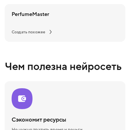
PerfumeMaster
Создать похожее
Чем полезна нейросеть
Сэкономит ресурсы
Не нужно тратить время и деньги