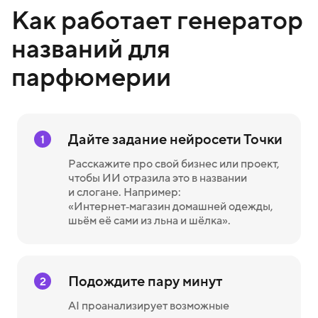
Как работает генератор
названий для
парфюмерии
Дайте задание нейросети Точки
1
Расскажите про свой бизнес или проект,
чтобы ИИ отразила это в названии
и слогане. Например:
«Интернет‑магазин домашней одежды,
шьём её сами из льна и шёлка».
Подождите пару минут
2
AI проанализирует возможные