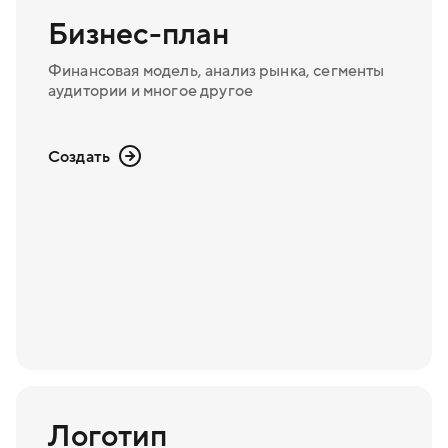
Бизнес-план
Финансовая модель, анализ рынка, сегменты
аудитории и многое другое
Создать
Логотип