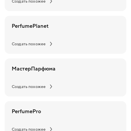
Создать похожее
PerfumePlanet
Создать похожее
МастерПарфюма
Создать похожее
PerfumePro
Создать похожее