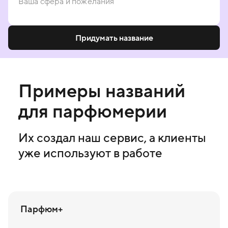
Придумать название
Примеры названий
для парфюмерии
Их создал наш сервис, а клиенты
уже используют в работе
Парфюм+