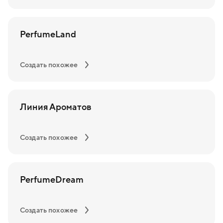
PerfumeLand
Создать похожее
Линия Ароматов
Создать похожее
PerfumeDream
Создать похожее