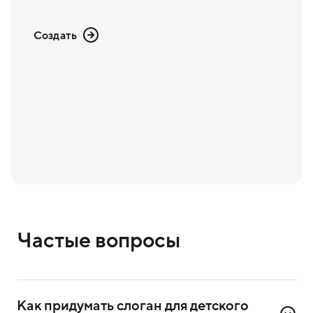
Создать
Частые вопросы
Как придумать слоган для детского 