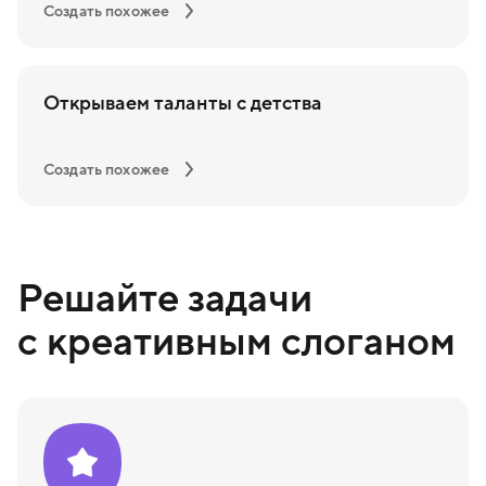
Создать похожее
Открываем таланты с детства
Создать похожее
Решайте задачи
с креативным слоганом