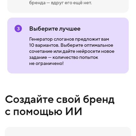
бренда — вдруг его ещё нет.
Выберите лучшее
3
Генератор слоганов предложит вам
10 вариантов. Выберите оптимальное
сочетание или дайте нейросети новое
задание — количество попыток
не ограничено!
Создайте свой бренд
с помощью ИИ