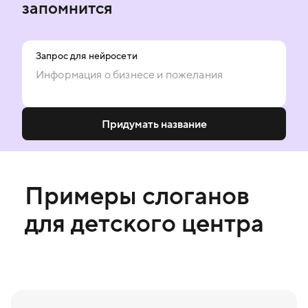
запомнится
Запрос для нейросети
Придумать название
Примеры слоганов
для детского центра