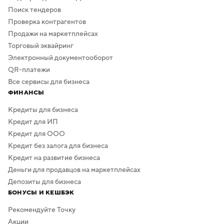
Поиск тендеров
Проверка контрагентов
Продажи на маркетплейсах
Торговый эквайринг
Электронный документооборот
QR-платежи
Все сервисы для бизнеса
ФИНАНСЫ
Кредиты для бизнеса
Кредит для ИП
Кредит для ООО
Кредит без залога для бизнеса
Кредит на развитие бизнеса
Деньги для продавцов на маркетплейсах
Депозиты для бизнеса
БОНУСЫ И КЕШБЭК
Рекомендуйте Точку
Акции