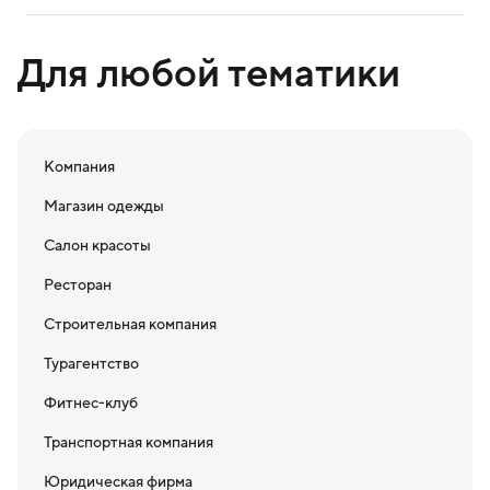
Основные ошибки — отсутствие конкретики,
использование общих фраз и игнорирование
Для любой тематики
ключевых слов, связанных с обучением и играми.
Компания
Магазин одежды
Салон красоты
Ресторан
Строительная компания
Турагентство
Фитнес-клуб
Транспортная компания
Юридическая фирма