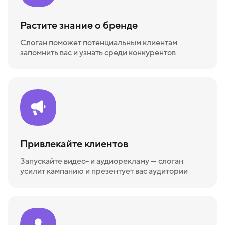
Растите знание о бренде
Слоган поможет потенциальным клиентам
запомнить вас и узнать среди конкурентов
Привлекайте клиентов
Запускайте видео- и аудиорекламу — слоган
усилит кампанию и презентует вас аудитории