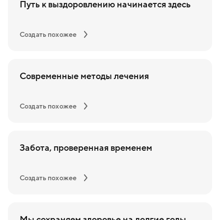
Путь к выздоровлению начинается здесь
Создать похожее
Современные методы лечения
Создать похожее
Забота, проверенная временем
Создать похожее
Мы сохраняем здоровье на долгие годы