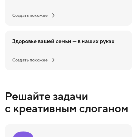
Создать похожее
Здоровье вашей семьи — в наших руках
Создать похожее
Решайте задачи
с креативным слоганом