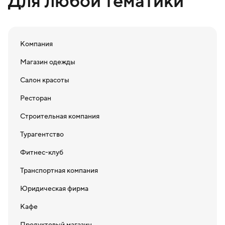
Для любой тематики
формулировки.
Компания
Магазин одежды
Салон красоты
Ресторан
Строительная компания
Турагентство
Фитнес-клуб
Транспортная компания
Юридическая фирма
Кафе
Продуктовый магазин