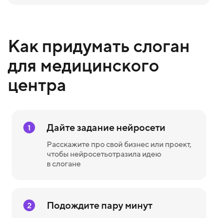
Как придумать слоган
для медицинского
центра
Дайте задание нейросети
1
Расскажите про свой бизнес или проект,
чтобы нейросетьотразила идею
в слогане
Подождите пару минут
2