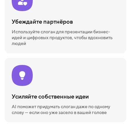
Убеждайте партнёров
Используйте слоган для презентации бизнес-
идей и цифровых продуктов, чтобы вдохновить
людей
Усиляйте собственные идеи
AI поможет придумать слоган даже по одному
слову — если оно уже засело в вашей голове