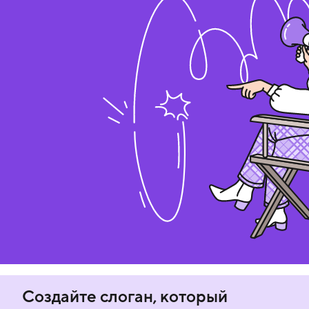
Создайте слоган, который