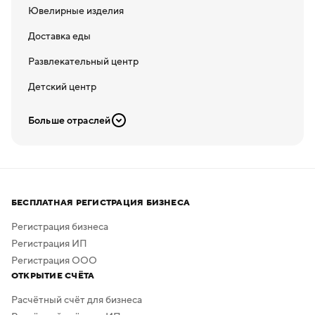
Ювелирные изделия
Доставка еды
Развлекательный центр
Детский центр
Больше отраслей
БЕСПЛАТНАЯ РЕГИСТРАЦИЯ БИЗНЕСА
Регистрация бизнеса
Регистрация ИП
Регистрация ООО
ОТКРЫТИЕ СЧЁТА
Расчётный счёт для бизнеса