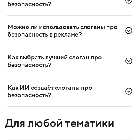
безопасность?
Слоган про безопасность должен вдохновлять на
соблюдение правил и вызывать доверие. Наш
Можно ли использовать слоганы про 
генератор создаёт фразы, которые мотивируют
безопасность в рекламе?
заботиться о защите.
Да, они подходят для социальных кампаний,
корпоративных инструкций и промо-материалов.
Как выбрать лучший слоган про 
безопасность?
Он должен быть лаконичным, запоминающимся и
легко восприниматься аудиторией.
Как ИИ создаёт слоганы про 
безопасность?
Алгоритм анализирует социальные и корпоративные
кампании, подбирая убедительные и простые
Для любой тематики
формулировки.