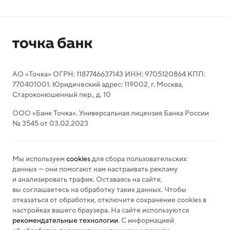
АО «Точка» ОГРН: 1187746637143 ИНН: 9705120864 КПП:
770401001. Юридический адрес: 119002, г. Москва,
Староконюшенный пер., д. 10
ООО «Банк Точка». Универсальная лицензия Банка России
№ 3545 от 03.02.2023
Мы используем
cookies
для сбора пользовательских
данных — они помогают нам настраивать рекламу
и анализировать трафик. Оставаясь на сайте,
вы соглашаетесь на обработку таких данных. Чтобы
отказаться от обработки, отключите сохранение cookies в
настройках вашего браузера. На сайте используются
рекомендательные технологии
. С информацией