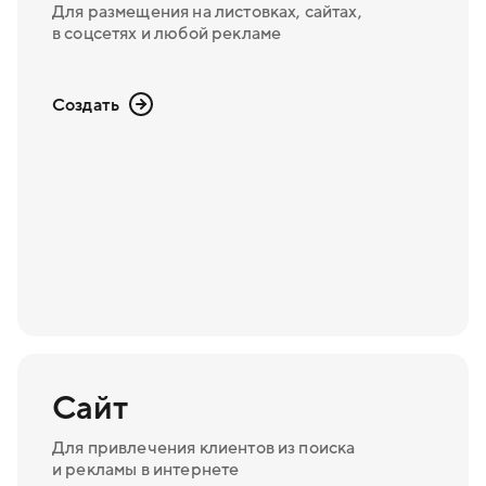
Для размещения на листовках, сайтах,
в соцсетях и любой рекламе
Создать
Сайт
Для привлечения клиентов из поиска
и рекламы в интернете