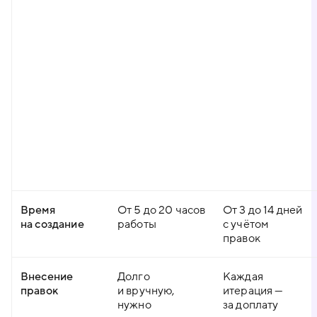
Время
От 5 до 20 часов
От 3 до 14 дней
на создание
работы
с учётом
правок
Внесение
Долго
Каждая
правок
и вручную,
итерация —
нужно
за доплату