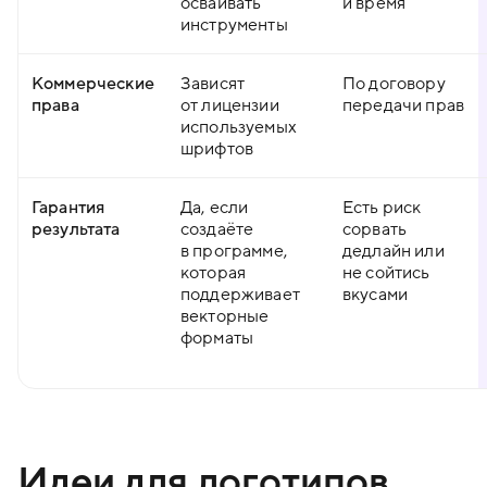
осваивать
и время
инструменты
Коммерческие
Зависят
По договору
права
от лицензии
передачи прав
используемых
шрифтов
Гарантия
Да, если
Есть риск
результата
создаёте
сорвать
в программе,
дедлайн или
которая
не сойтись
поддерживает
вкусами
векторные
форматы
Идеи для логотипов