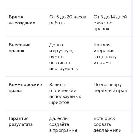
Время
От 5 до 20 часов
От 3 до 14 дней
на создание
работы
с учётом
правок
Внесение
Долго
Каждая
правок
и вручную,
итерация —
нужно
за доплату
осваивать
и время
инструменты
Коммерческие
Зависят
По договору
права
от лицензии
передачи прав
используемых
шрифтов
Гарантия
Да, если
Есть риск
результата
создаёте
сорвать
в программе,
дедлайн или