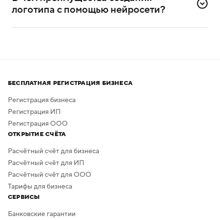
самостоятельного создания логотипов.
логотипа с помощью нейросети?
Нейросеть помогает создавать логотипы без
привлечения профессиональных дизайнеров
и художников.
Процесс создания занимает всего несколько минут,
а скачать результат можно бесплатно в высоком
БЕСПЛАТНАЯ РЕГИСТРАЦИЯ БИЗНЕСА
качестве. Дополнительная обработка не нужна —
в сервисе предусмотрено скачивание логотипа без
Регистрация бизнеса
фона.
Регистрация ИП
Регистрация ООО
ОТКРЫТИЕ СЧЁТА
Расчётный счёт для бизнеса
Расчётный счёт для ИП
Расчётный счёт для ООО
Тарифы для бизнеса
СЕРВИСЫ
Банковские гарантии