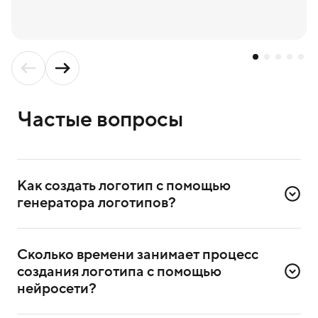
Частые вопросы
Как создать логотип с помощью 
генератора логотипов?
Для создания логотипа надо зарегистрироваться
в сервисе. Достаточно ввести номер телефона
Сколько времени занимает процесс 
и подтвердить регистрацию через СМС.
создания логотипа с помощью 
После регистрации выберете в сервисе генератор
нейросети?
логотипов и приступите к созданию.