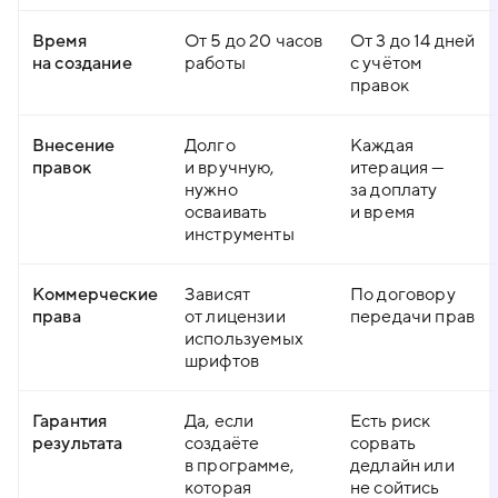
Время
От 5 до 20 часов
От 3 до 14 дней
на создание
работы
с учётом
правок
Внесение
Долго
Каждая
правок
и вручную,
итерация —
нужно
за доплату
осваивать
и время
инструменты
Коммерческие
Зависят
По договору
права
от лицензии
передачи прав
используемых
шрифтов
Гарантия
Да, если
Есть риск
результата
создаёте
сорвать
в программе,
дедлайн или
которая
не сойтись