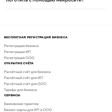
Нейросеть помогает создавать логотипы без
привлечения профессиональных дизайнеров
и художников.
Процесс создания занимает всего несколько минут,
а скачать результат можно бесплатно в высоком
БЕСПЛАТНАЯ РЕГИСТРАЦИЯ БИЗНЕСА
качестве. Дополнительная обработка не нужна —
в сервисе предусмотрено скачивание логотипа без
Регистрация бизнеса
фона.
Регистрация ИП
Регистрация ООО
ОТКРЫТИЕ СЧЁТА
Расчётный счёт для бизнеса
Расчётный счёт для ИП
Расчётный счёт для ООО
Тарифы для бизнеса
СЕРВИСЫ
Банковские гарантии
Бизнес-карты для ИП и ООО