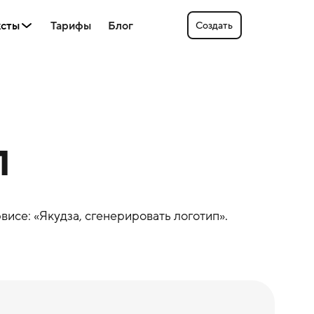
ксты
Тарифы
Блог
Создать
п
висе: «
Якудза
, сгенерировать логотип».