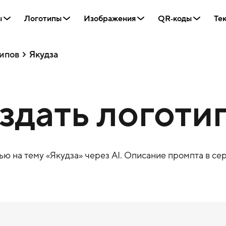
ы
Логотипы
Изображения
QR‑коды
Те
ипов
Якудза
оздать логоти
ю на тему «
Якудза
» через AI. Описание промпта в сер