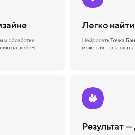
изайне
Легко найт
и и обработке
Нейросеть Точка Бан
ению на любом
можно использовать 
Результат —