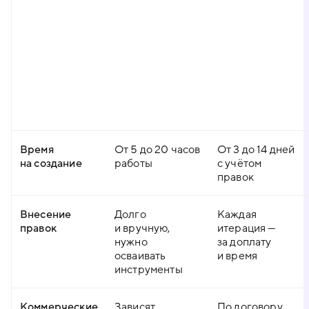
Время
От 5 до 20 часов
От 3 до 14 дней
на создание
работы
с учётом
правок
Внесение
Долго
Каждая
правок
и вручную,
итерация —
нужно
за доплату
осваивать
и время
инструменты
Коммерческие
Зависят
По договору