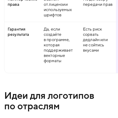
права
от лицензии
передачи прав
используемых
шрифтов
Гарантия
Да, если
Есть риск
результата
создаёте
сорвать
в программе,
дедлайн или
которая
не сойтись
поддерживает
вкусами
векторные
форматы
Идеи для логотипов
по отраслям