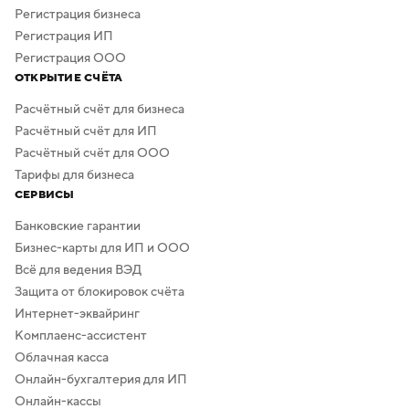
в сервисе предусмотрено скачивание логотипа без
Регистрация бизнеса
фона.
Регистрация ИП
Регистрация ООО
ОТКРЫТИЕ СЧЁТА
Расчётный счёт для бизнеса
Расчётный счёт для ИП
Расчётный счёт для ООО
Тарифы для бизнеса
СЕРВИСЫ
Банковские гарантии
Бизнес-карты для ИП и ООО
Всё для ведения ВЭД
Защита от блокировок счёта
Интернет-эквайринг
Комплаенс-ассистент
Облачная касса
Онлайн-бухгалтерия для ИП
Онлайн-кассы