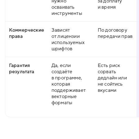
нужно
за доплату
осваивать
и время
инструменты
Коммерческие
Зависят
По договору
права
от лицензии
передачи прав
используемых
шрифтов
Гарантия
Да, если
Есть риск
результата
создаёте
сорвать
в программе,
дедлайн или
которая
не сойтись
поддерживает
вкусами
векторные
форматы