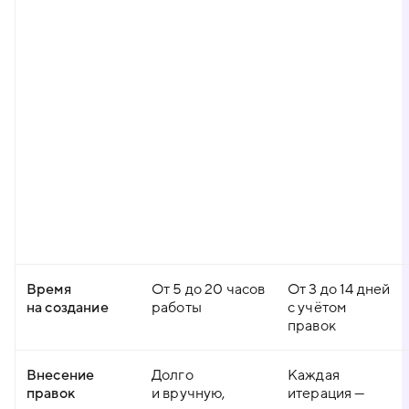
Время
От 5 до 20 часов
От 3 до 14 дней
на создание
работы
с учётом
правок
Внесение
Долго
Каждая
правок
и вручную,
итерация —