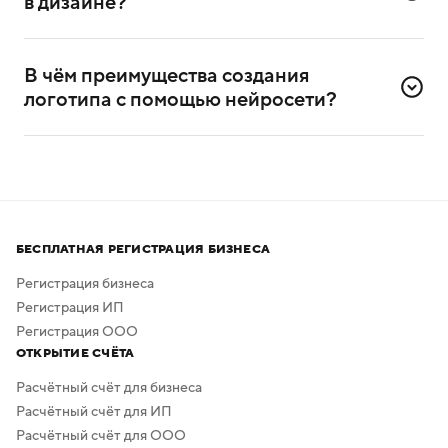
в дизайне?
Да, сервисом можно пользоваться и без
дизайнерского опыта. Он разработан специально для
В чём преимущества создания 
самостоятельного создания логотипов.
логотипа с помощью нейросети?
Нейросеть помогает создавать логотипы без
привлечения профессиональных дизайнеров
и художников.
Процесс создания занимает всего несколько минут,
а скачать результат можно бесплатно в высоком
БЕСПЛАТНАЯ РЕГИСТРАЦИЯ БИЗНЕСА
качестве. Дополнительная обработка не нужна —
в сервисе предусмотрено скачивание логотипа без
Регистрация бизнеса
фона.
Регистрация ИП
Регистрация ООО
ОТКРЫТИЕ СЧЁТА
Расчётный счёт для бизнеса
Расчётный счёт для ИП
Расчётный счёт для ООО