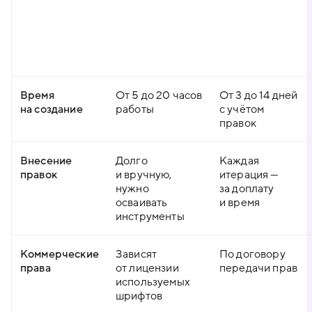
Время
От 5 до 20 часов
От 3 до 14 дней
на создание
работы
с учётом
правок
Внесение
Долго
Каждая
правок
и вручную,
итерация —
нужно
за доплату
осваивать
и время
инструменты
Коммерческие
Зависят
По договору
права
от лицензии
передачи прав
используемых
шрифтов