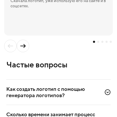
Скачала логотип, уже использую его на сайте и в
соцсетях.
Частые вопросы
Как создать логотип с помощью 
генератора логотипов?
Для создания логотипа надо зарегистрироваться
в сервисе. Достаточно ввести номер телефона
Сколько времени занимает процесс 