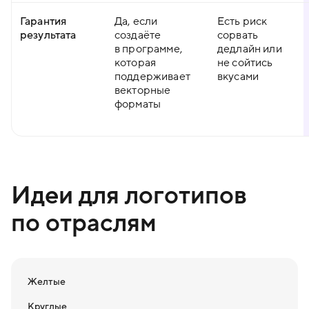
Гарантия
Да, если
Есть риск
результата
создаёте
сорвать
в программе,
дедлайн или
которая
не сойтись
поддерживает
вкусами
векторные
форматы
Идеи для логотипов
по отраслям
Желтые
Круглые