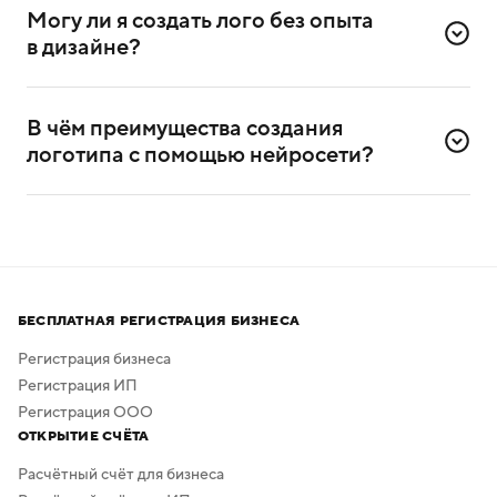
и цвет. Если захотите, сможете добавить название
Могу ли я создать лого без опыта 
компании и её слоган (дескриптор).
в дизайне?
Да, сервисом можно пользоваться и без
дизайнерского опыта. Он разработан специально для
В чём преимущества создания 
самостоятельного создания логотипов.
логотипа с помощью нейросети?
Нейросеть помогает создавать логотипы без
привлечения профессиональных дизайнеров
и художников.
Процесс создания занимает всего несколько минут,
а скачать результат можно бесплатно в высоком
БЕСПЛАТНАЯ РЕГИСТРАЦИЯ БИЗНЕСА
качестве. Дополнительная обработка не нужна —
в сервисе предусмотрено скачивание логотипа без
Регистрация бизнеса
фона.
Регистрация ИП
Регистрация ООО
ОТКРЫТИЕ СЧЁТА
Расчётный счёт для бизнеса