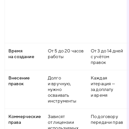
Время
От 5 до 20 часов
От 3 до 14 дней
на создание
работы
с учётом
правок
Внесение
Долго
Каждая
правок
и вручную,
итерация —
нужно
за доплату
осваивать
и время
инструменты
Коммерческие
Зависят
По договору
права
от лицензии
передачи прав
используемых