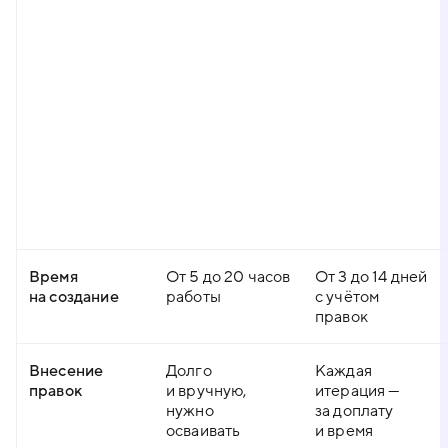
Время
От 5 до 20 часов
От 3 до 14 дней
на создание
работы
с учётом
правок
Внесение
Долго
Каждая
правок
и вручную,
итерация —
нужно
за доплату
осваивать
и время