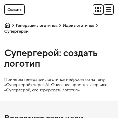
Создать
Генерация логотипов
Идеи логотипов
Супергерой
Супергерой: создать
логотип
Примеры генерации логотипов нейросетью на тему
«
Супергерой
» через AI. Описание промпта в сервисе:
«
Супергерой
, сгенерировать логотип».
Воплотите свои идеи