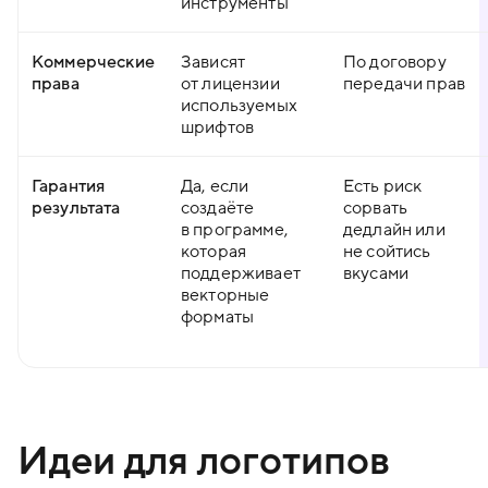
инструменты
Коммерческие
Зависят
По договору
права
от лицензии
передачи прав
используемых
шрифтов
Гарантия
Да, если
Есть риск
результата
создаёте
сорвать
в программе,
дедлайн или
которая
не сойтись
поддерживает
вкусами
векторные
форматы
Идеи для логотипов