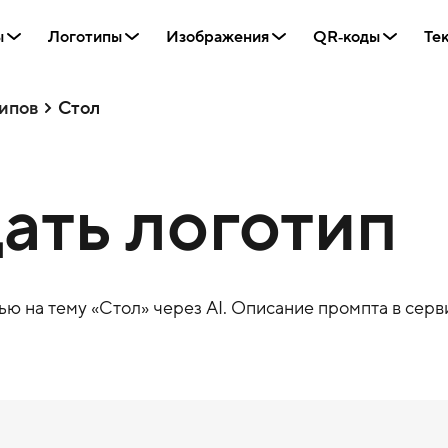
ы
Логотипы
Изображения
QR‑коды
Те
ипов
Стол
дать логотип
ю на тему «
Стол
» через AI. Описание промпта в серви