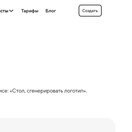
ксты
Тарифы
Блог
Создать
се: «
Стол
, сгенерировать логотип».