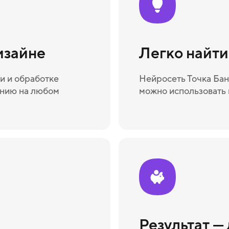
изайне
Легко найт
и и обработке
Нейросеть Точка Бан
ению на любом
можно использовать 
Результат —