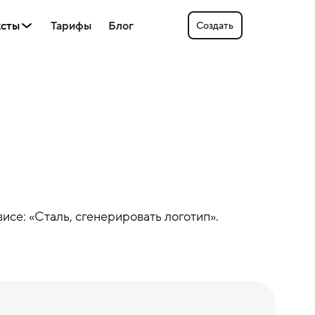
ксты
Тарифы
Блог
Создать
исе: «
Сталь
, сгенерировать логотип».