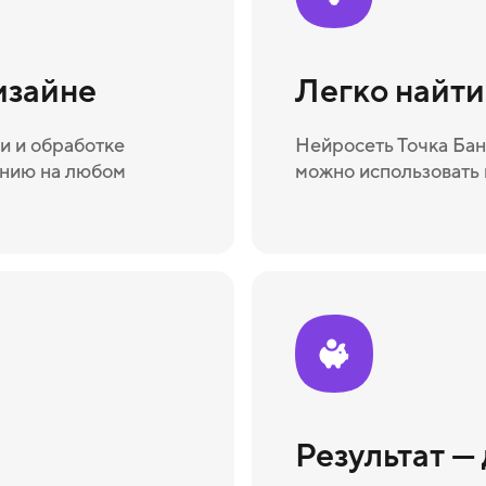
изайне
Легко найт
и и обработке
Нейросеть Точка Бан
ению на любом
можно использовать 
Результат —