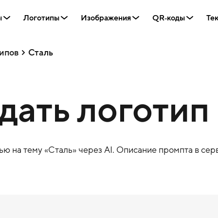
ы
Логотипы
Изображения
QR‑коды
Те
ипов
Сталь
здать логотип
ю на тему «
Сталь
» через AI. Описание промпта в серв