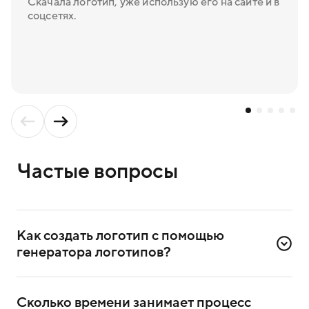
Скачала логотип, уже использую его на сайте и в
соцсетях.
Частые вопросы
Как создать логотип с помощью 
генератора логотипов?
Для создания логотипа надо зарегистрироваться
в сервисе. Достаточно ввести номер телефона
Сколько времени занимает процесс 