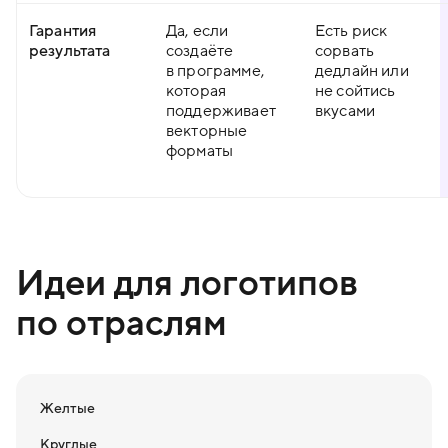
Гарантия
Да, если
Есть риск
результата
создаёте
сорвать
в программе,
дедлайн или
которая
не сойтись
поддерживает
вкусами
векторные
форматы
Идеи для логотипов
по отраслям
Желтые
Круглые