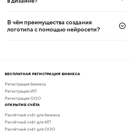
в дизайне?
Да, сервисом можно пользоваться и без
дизайнерского опыта. Он разработан специально для
В чём преимущества создания 
самостоятельного создания логотипов.
логотипа с помощью нейросети?
Нейросеть помогает создавать логотипы без
привлечения профессиональных дизайнеров
и художников.
Процесс создания занимает всего несколько минут,
а скачать результат можно бесплатно в высоком
БЕСПЛАТНАЯ РЕГИСТРАЦИЯ БИЗНЕСА
качестве. Дополнительная обработка не нужна —
в сервисе предусмотрено скачивание логотипа без
Регистрация бизнеса
фона.
Регистрация ИП
Регистрация ООО
ОТКРЫТИЕ СЧЁТА
Расчётный счёт для бизнеса
Расчётный счёт для ИП
Расчётный счёт для ООО