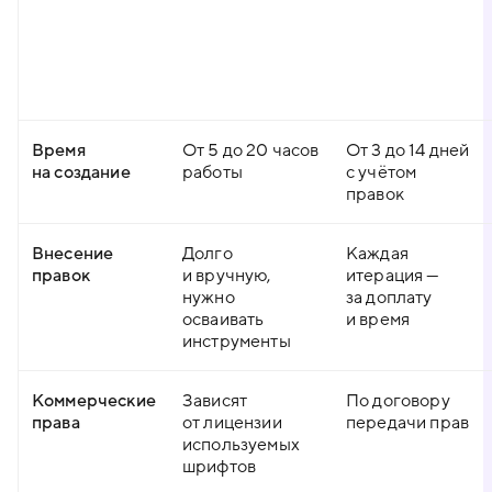
Время
От 5 до 20 часов
От 3 до 14 дней
на создание
работы
с учётом
правок
Внесение
Долго
Каждая
правок
и вручную,
итерация —
нужно
за доплату
осваивать
и время
инструменты
Коммерческие
Зависят
По договору
права
от лицензии
передачи прав
используемых
шрифтов