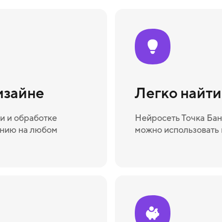
изайне
Легко найт
и и обработке
Нейросеть Точка Бан
ению на любом
можно использовать 