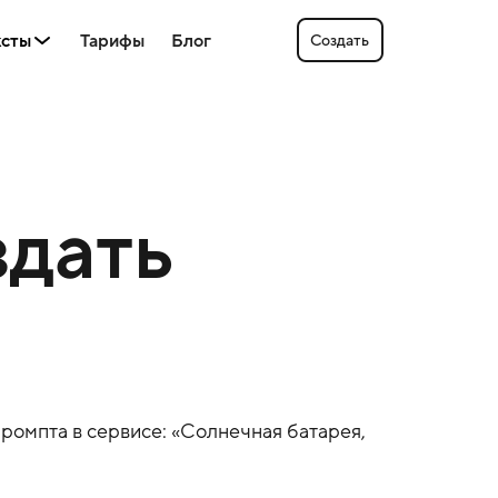
ксты
Тарифы
Блог
Создать
здать
промпта в сервисе: «
Солнечная батарея
,