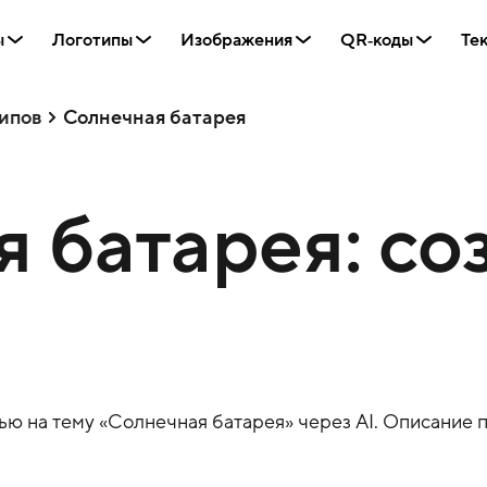
ы
Логотипы
Изображения
QR‑коды
Те
ипов
Солнечная батарея
 батарея: со
ю на тему «
Солнечная батарея
» через AI. Описание 