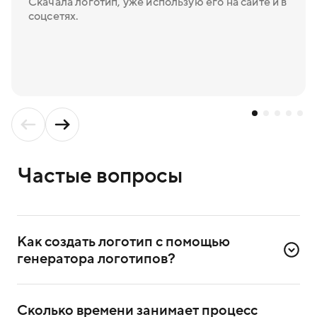
Скачала логотип, уже использую его на сайте и в
соцсетях.
Частые вопросы
Как создать логотип с помощью 
генератора логотипов?
Для создания логотипа надо зарегистрироваться
в сервисе. Достаточно ввести номер телефона
Сколько времени занимает процесс 