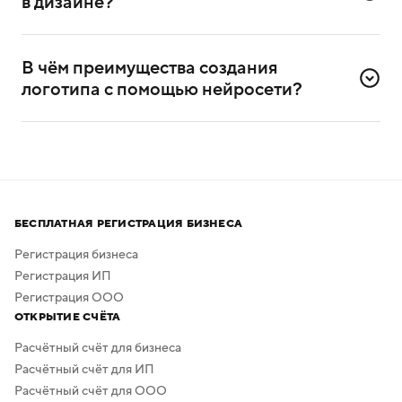
в дизайне?
Да, сервисом можно пользоваться и без
дизайнерского опыта. Он разработан специально для
В чём преимущества создания 
самостоятельного создания логотипов.
логотипа с помощью нейросети?
Нейросеть помогает создавать логотипы без
привлечения профессиональных дизайнеров
и художников.
Процесс создания занимает всего несколько минут,
а скачать результат можно бесплатно в высоком
БЕСПЛАТНАЯ РЕГИСТРАЦИЯ БИЗНЕСА
качестве. Дополнительная обработка не нужна —
в сервисе предусмотрено скачивание логотипа без
Регистрация бизнеса
фона.
Регистрация ИП
Регистрация ООО
ОТКРЫТИЕ СЧЁТА
Расчётный счёт для бизнеса
Расчётный счёт для ИП
Расчётный счёт для ООО