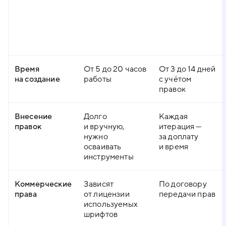
Время
От 5 до 20 часов
От 3 до 14 дней
на создание
работы
с учётом
правок
Внесение
Долго
Каждая
правок
и вручную,
итерация —
нужно
за доплату
осваивать
и время
инструменты
Коммерческие
Зависят
По договору
права
от лицензии
передачи прав
используемых
шрифтов