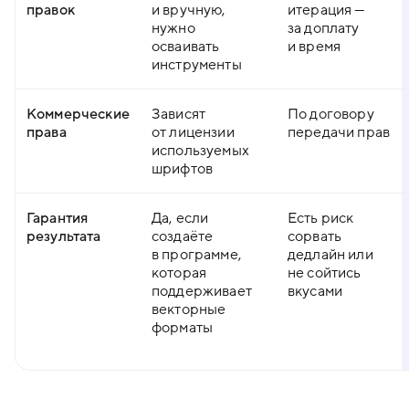
правок
и вручную,
итерация —
нужно
за доплату
осваивать
и время
инструменты
Коммерческие
Зависят
По договору
права
от лицензии
передачи прав
используемых
шрифтов
Гарантия
Да, если
Есть риск
результата
создаёте
сорвать
в программе,
дедлайн или
которая
не сойтись
поддерживает
вкусами
векторные
форматы