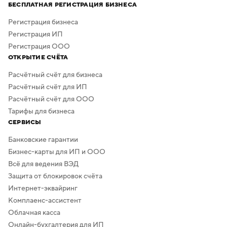
а скачать результат можно бесплатно в высоком
БЕСПЛАТНАЯ РЕГИСТРАЦИЯ БИЗНЕСА
качестве. Дополнительная обработка не нужна —
в сервисе предусмотрено скачивание логотипа без
Регистрация бизнеса
фона.
Регистрация ИП
Регистрация ООО
ОТКРЫТИЕ СЧЁТА
Расчётный счёт для бизнеса
Расчётный счёт для ИП
Расчётный счёт для ООО
Тарифы для бизнеса
СЕРВИСЫ
Банковские гарантии
Бизнес-карты для ИП и ООО
Всё для ведения ВЭД
Защита от блокировок счёта
Интернет-эквайринг
Комплаенс-ассистент
Облачная касса
Онлайн-бухгалтерия для ИП