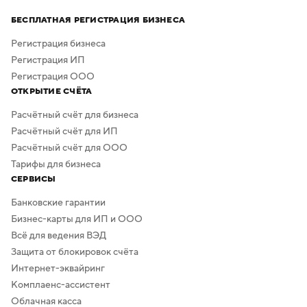
Процесс создания занимает всего несколько минут,
а скачать результат можно бесплатно в высоком
БЕСПЛАТНАЯ РЕГИСТРАЦИЯ БИЗНЕСА
качестве. Дополнительная обработка не нужна —
в сервисе предусмотрено скачивание логотипа без
Регистрация бизнеса
фона.
Регистрация ИП
Регистрация ООО
ОТКРЫТИЕ СЧЁТА
Расчётный счёт для бизнеса
Расчётный счёт для ИП
Расчётный счёт для ООО
Тарифы для бизнеса
СЕРВИСЫ
Банковские гарантии
Бизнес-карты для ИП и ООО
Всё для ведения ВЭД
Защита от блокировок счёта
Интернет-эквайринг
Комплаенс-ассистент
Облачная касса