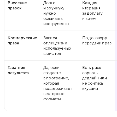
Внесение
Долго
Каждая
правок
и вручную,
итерация —
нужно
за доплату
осваивать
и время
инструменты
Коммерческие
Зависят
По договору
права
от лицензии
передачи прав
используемых
шрифтов
Гарантия
Да, если
Есть риск
результата
создаёте
сорвать
в программе,
дедлайн или
которая
не сойтись
поддерживает
вкусами
векторные
форматы