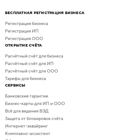
Процесс создания занимает всего несколько минут,
а скачать результат можно бесплатно в высоком
БЕСПЛАТНАЯ РЕГИСТРАЦИЯ БИЗНЕСА
качестве. Дополнительная обработка не нужна —
в сервисе предусмотрено скачивание логотипа без
Регистрация бизнеса
фона.
Регистрация ИП
Регистрация ООО
ОТКРЫТИЕ СЧЁТА
Расчётный счёт для бизнеса
Расчётный счёт для ИП
Расчётный счёт для ООО
Тарифы для бизнеса
СЕРВИСЫ
Банковские гарантии
Бизнес-карты для ИП и ООО
Всё для ведения ВЭД
Защита от блокировок счёта
Интернет-эквайринг
Комплаенс-ассистент