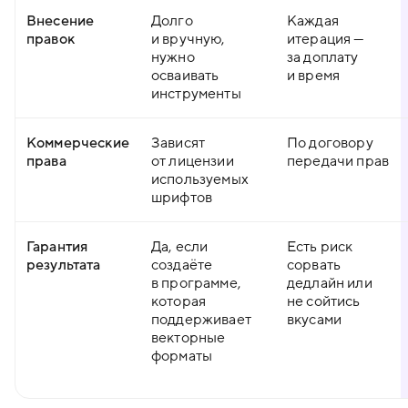
Внесение
Долго
Каждая
правок
и вручную,
итерация —
нужно
за доплату
осваивать
и время
инструменты
Коммерческие
Зависят
По договору
права
от лицензии
передачи прав
используемых
шрифтов
Гарантия
Да, если
Есть риск
результата
создаёте
сорвать
в программе,
дедлайн или
которая
не сойтись
поддерживает
вкусами
векторные
форматы