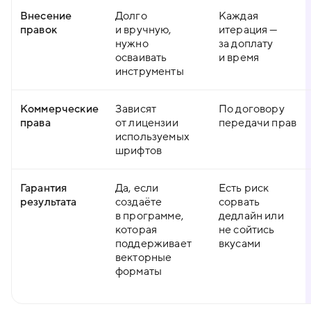
Внесение
Долго
Каждая
правок
и вручную,
итерация —
нужно
за доплату
осваивать
и время
инструменты
Коммерческие
Зависят
По договору
права
от лицензии
передачи прав
используемых
шрифтов
Гарантия
Да, если
Есть риск
результата
создаёте
сорвать
в программе,
дедлайн или
которая
не сойтись
поддерживает
вкусами
векторные
форматы