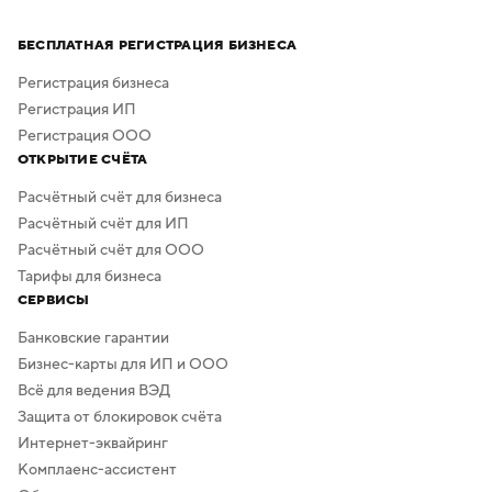
Процесс создания занимает всего несколько минут,
а скачать результат можно бесплатно в высоком
БЕСПЛАТНАЯ РЕГИСТРАЦИЯ БИЗНЕСА
качестве. Дополнительная обработка не нужна —
в сервисе предусмотрено скачивание логотипа без
Регистрация бизнеса
фона.
Регистрация ИП
Регистрация ООО
ОТКРЫТИЕ СЧЁТА
Расчётный счёт для бизнеса
Расчётный счёт для ИП
Расчётный счёт для ООО
Тарифы для бизнеса
СЕРВИСЫ
Банковские гарантии
Бизнес-карты для ИП и ООО
Всё для ведения ВЭД
Защита от блокировок счёта
Интернет-эквайринг
Комплаенс-ассистент