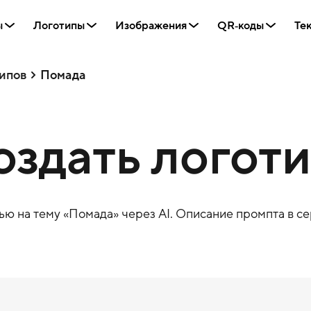
ы
Логотипы
Изображения
QR‑коды
Те
ипов
Помада
оздать логот
ю на тему «
Помада
» через AI. Описание промпта в се