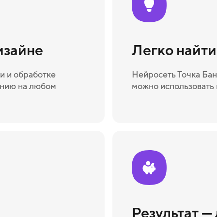
изайне
Легко найт
и и обработке
Нейросеть Точка Бан
ению на любом
можно использовать 
Результат —