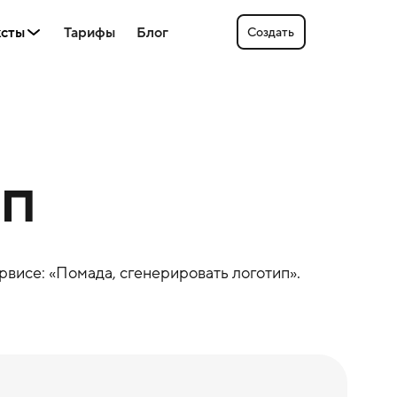
ксты
Тарифы
Блог
Создать
ип
рвисе: «
Помада
, сгенерировать логотип».