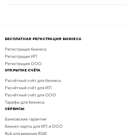
Нейросеть помогает создавать логотипы без
привлечения профессиональных дизайнеров
и художников.
Процесс создания занимает всего несколько минут,
а скачать результат можно бесплатно в высоком
БЕСПЛАТНАЯ РЕГИСТРАЦИЯ БИЗНЕСА
качестве. Дополнительная обработка не нужна —
в сервисе предусмотрено скачивание логотипа без
Регистрация бизнеса
фона.
Регистрация ИП
Регистрация ООО
ОТКРЫТИЕ СЧЁТА
Расчётный счёт для бизнеса
Расчётный счёт для ИП
Расчётный счёт для ООО
Тарифы для бизнеса
СЕРВИСЫ
Банковские гарантии
Бизнес-карты для ИП и ООО
Всё для ведения ВЭД