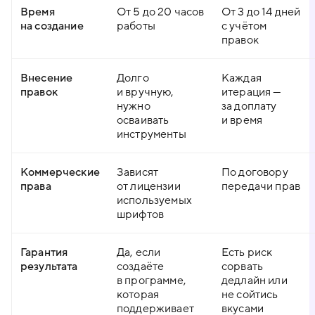
Время
От 5 до 20 часов
От 3 до 14 дней
на создание
работы
с учётом
правок
Внесение
Долго
Каждая
правок
и вручную,
итерация —
нужно
за доплату
осваивать
и время
инструменты
Коммерческие
Зависят
По договору
права
от лицензии
передачи прав
используемых
шрифтов
Гарантия
Да, если
Есть риск
результата
создаёте
сорвать
в программе,
дедлайн или
которая
не сойтись
поддерживает
вкусами