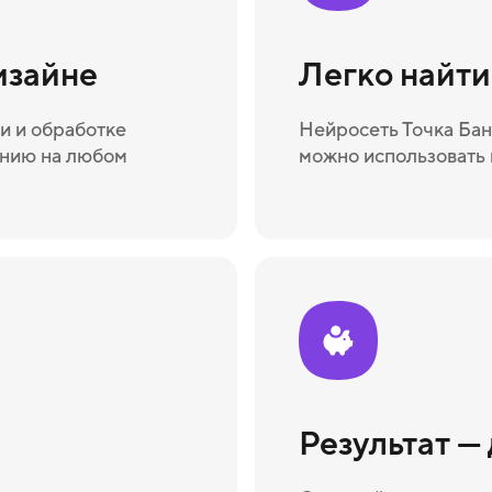
изайне
Легко найт
и и обработке
Нейросеть Точка Бан
ению на любом
можно использовать 
Результат —