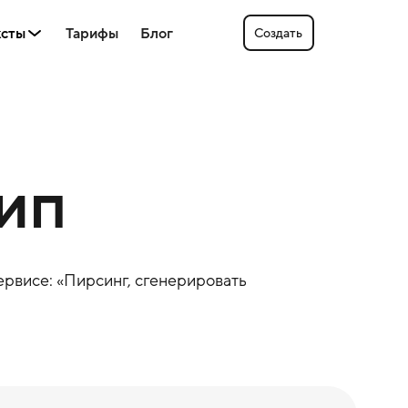
ксты
Тарифы
Блог
Создать
тип
ервисе: «
Пирсинг
, сгенерировать