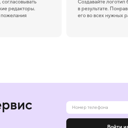
 согласовывать
Создавайте логотип 
кие редакторы.
в результате. Понрав
и пожелания
его во всех нужных 
ервис
Войти и