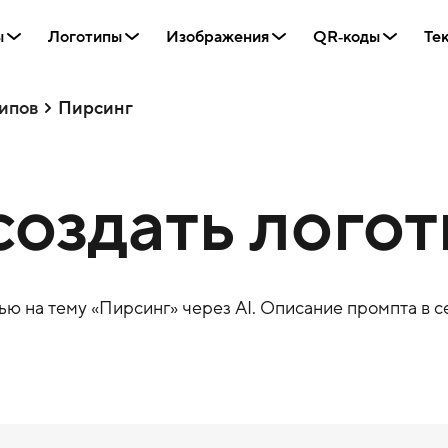
ы
Логотипы
Изображения
QR‑коды
Те
ипов
Пирсинг
создать лого
ю на тему «
Пирсинг
» через AI. Описание промпта в с