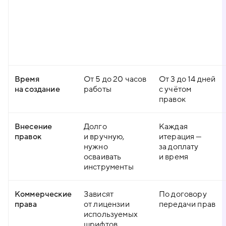
Время
От 5 до 20 часов
От 3 до 14 дней
на создание
работы
с учётом
правок
Внесение
Долго
Каждая
правок
и вручную,
итерация —
нужно
за доплату
осваивать
и время
инструменты
Коммерческие
Зависят
По договору
права
от лицензии
передачи прав
используемых
шрифтов