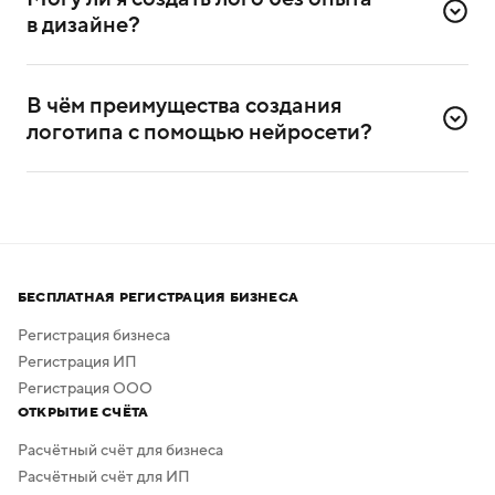
компании и её слоган (дескриптор).
в дизайне?
Да, сервисом можно пользоваться и без
дизайнерского опыта. Он разработан специально для
В чём преимущества создания 
самостоятельного создания логотипов.
логотипа с помощью нейросети?
Нейросеть помогает создавать логотипы без
привлечения профессиональных дизайнеров
и художников.
Процесс создания занимает всего несколько минут,
а скачать результат можно бесплатно в высоком
БЕСПЛАТНАЯ РЕГИСТРАЦИЯ БИЗНЕСА
качестве. Дополнительная обработка не нужна —
в сервисе предусмотрено скачивание логотипа без
Регистрация бизнеса
фона.
Регистрация ИП
Регистрация ООО
ОТКРЫТИЕ СЧЁТА
Расчётный счёт для бизнеса
Расчётный счёт для ИП