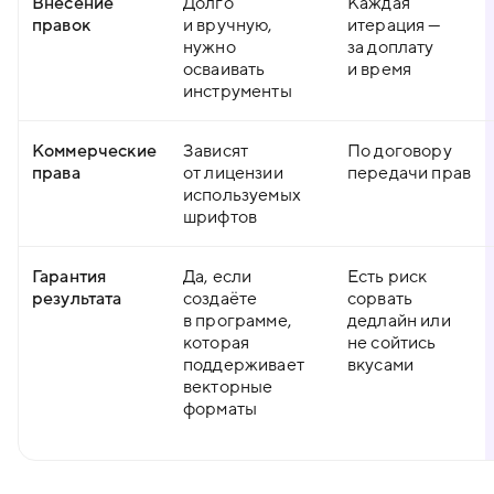
Внесение
Долго
Каждая
правок
и вручную,
итерация —
нужно
за доплату
осваивать
и время
инструменты
Коммерческие
Зависят
По договору
права
от лицензии
передачи прав
используемых
шрифтов
Гарантия
Да, если
Есть риск
результата
создаёте
сорвать
в программе,
дедлайн или
которая
не сойтись
поддерживает
вкусами
векторные
форматы