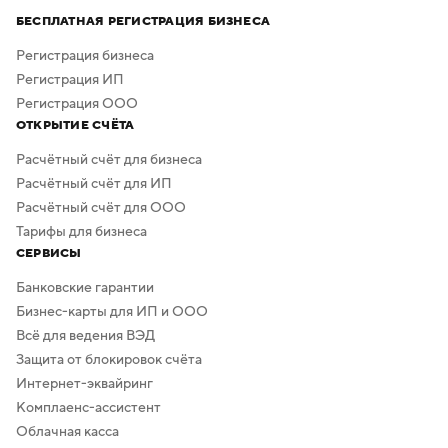
а скачать результат можно бесплатно в высоком
БЕСПЛАТНАЯ РЕГИСТРАЦИЯ БИЗНЕСА
качестве. Дополнительная обработка не нужна —
в сервисе предусмотрено скачивание логотипа без
Регистрация бизнеса
фона.
Регистрация ИП
Регистрация ООО
ОТКРЫТИЕ СЧЁТА
Расчётный счёт для бизнеса
Расчётный счёт для ИП
Расчётный счёт для ООО
Тарифы для бизнеса
СЕРВИСЫ
Банковские гарантии
Бизнес-карты для ИП и ООО
Всё для ведения ВЭД
Защита от блокировок счёта
Интернет-эквайринг
Комплаенс-ассистент
Облачная касса