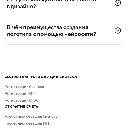
компании и её слоган (дескриптор).
в дизайне?
Да, сервисом можно пользоваться и без
дизайнерского опыта. Он разработан специально для
В чём преимущества создания 
самостоятельного создания логотипов.
логотипа с помощью нейросети?
Нейросеть помогает создавать логотипы без
привлечения профессиональных дизайнеров
и художников.
Процесс создания занимает всего несколько минут,
а скачать результат можно бесплатно в высоком
БЕСПЛАТНАЯ РЕГИСТРАЦИЯ БИЗНЕСА
качестве. Дополнительная обработка не нужна —
в сервисе предусмотрено скачивание логотипа без
Регистрация бизнеса
фона.
Регистрация ИП
Регистрация ООО
ОТКРЫТИЕ СЧЁТА
Расчётный счёт для бизнеса
Расчётный счёт для ИП