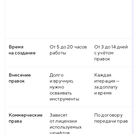
Время
От 5 до 20 часов
От 3 до 14 дней
на создание
работы
с учётом
правок
Внесение
Долго
Каждая
правок
и вручную,
итерация —
нужно
за доплату
осваивать
и время
инструменты
Коммерческие
Зависят
По договору
права
от лицензии
передачи прав
используемых
шрифтов