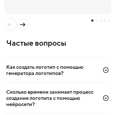
Частые вопросы
Как создать логотип с помощью 
генератора логотипов?
Для создания логотипа надо зарегистрироваться
в сервисе. Достаточно ввести номер телефона
Сколько времени занимает процесс 
и подтвердить регистрацию через СМС.
создания логотипа с помощью 
После регистрации выберете в сервисе генератор
нейросети?
логотипов и приступите к созданию.