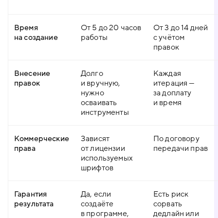
Время
От 5 до 20 часов
От 3 до 14 дней
на создание
работы
с учётом
правок
Внесение
Долго
Каждая
правок
и вручную,
итерация —
нужно
за доплату
осваивать
и время
инструменты
Коммерческие
Зависят
По договору
права
от лицензии
передачи прав
используемых
шрифтов
Гарантия
Да, если
Есть риск
результата
создаёте
сорвать
в программе,
дедлайн или