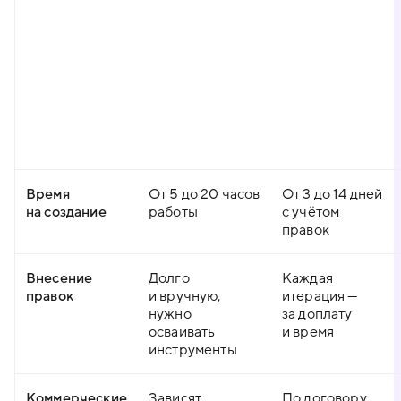
Время
От 5 до 20 часов
От 3 до 14 дней
на создание
работы
с учётом
правок
Внесение
Долго
Каждая
правок
и вручную,
итерация —
нужно
за доплату
осваивать
и время
инструменты
Коммерческие
Зависят
По договору