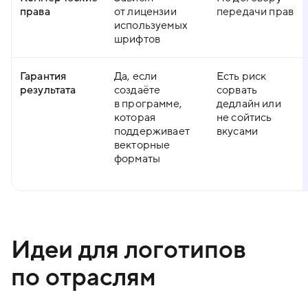
права
от лицензии
передачи прав
используемых
шрифтов
Гарантия
Да, если
Есть риск
результата
создаёте
сорвать
в программе,
дедлайн или
которая
не сойтись
поддерживает
вкусами
векторные
форматы
Идеи для логотипов
по отраслям