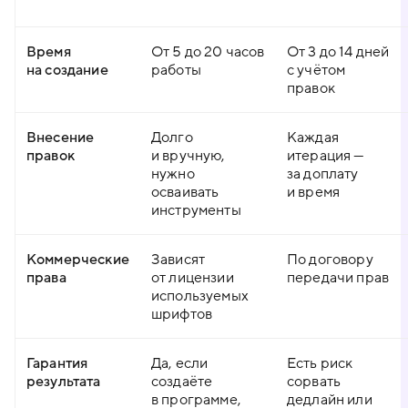
Время
От 5 до 20 часов
От 3 до 14 дней
на создание
работы
с учётом
правок
Внесение
Долго
Каждая
правок
и вручную,
итерация —
нужно
за доплату
осваивать
и время
инструменты
Коммерческие
Зависят
По договору
права
от лицензии
передачи прав
используемых
шрифтов
Гарантия
Да, если
Есть риск
результата
создаёте
сорвать
в программе,
дедлайн или