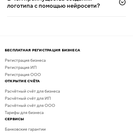
самостоятельного создания логотипов.
логотипа с помощью нейросети?
Нейросеть помогает создавать логотипы без
привлечения профессиональных дизайнеров
и художников.
Процесс создания занимает всего несколько минут,
а скачать результат можно бесплатно в высоком
БЕСПЛАТНАЯ РЕГИСТРАЦИЯ БИЗНЕСА
качестве. Дополнительная обработка не нужна —
в сервисе предусмотрено скачивание логотипа без
Регистрация бизнеса
фона.
Регистрация ИП
Регистрация ООО
ОТКРЫТИЕ СЧЁТА
Расчётный счёт для бизнеса
Расчётный счёт для ИП
Расчётный счёт для ООО
Тарифы для бизнеса
СЕРВИСЫ
Банковские гарантии