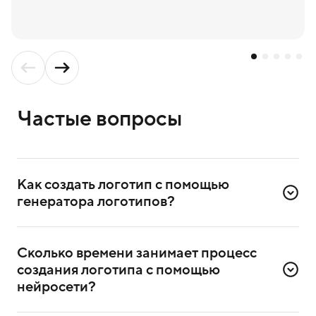
Частые вопросы
Как создать логотип с помощью 
генератора логотипов?
Для создания логотипа надо зарегистрироваться
в сервисе. Достаточно ввести номер телефона
Сколько времени занимает процесс 
и подтвердить регистрацию через СМС.
создания логотипа с помощью 
После регистрации выберете в сервисе генератор
нейросети?
логотипов и приступите к созданию.